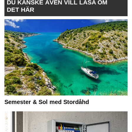
DU KANSKE ÄVEN VILL LÄSA OM
DET HÄR
Semester & Sol med Stordåhd