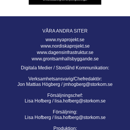
VÅRA ANDRA SITER
www.nyaprojekt.se
www.nordiskaprojekt.se
www.dagensinfrastruktur.se
www.grontsamhallsbyggande.se
Digitala Medier / Stordåhd Kommunikation:
Verksamhetsansvarig/Chefredaktör:
Jon Mattias Högberg /
jmhogberg@storkom.se
Försäljningschef:
Lisa Hofberg /
lisa.hofberg@storkom.se
Försäljning:
Lisa Hofberg /
lisa.hofberg@storkom.se
Produktion: