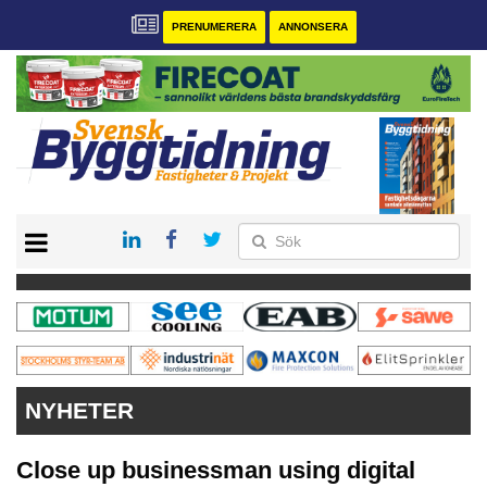
PRENUMERERA
ANNONSERA
START
PRENUMERERA
VÅRA ANDRA MAGASIN
ANNONSERA
KONTAKT
NYHETER
Close up businessman using digital