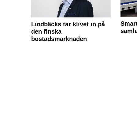
Smart
Lindbäcks tar klivet in på
samla
den finska
bostadsmarknaden