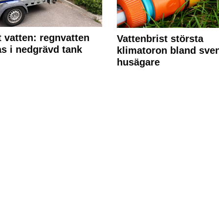
 vatten: regnvatten
Vattenbrist största
s i nedgrävd tank
klimatoron bland sve
husägare