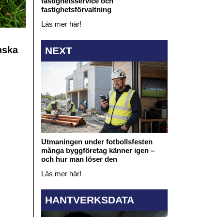
fastighetsservice och
fastighetsförvaltning
Läs mer här!
nska
NEXT
Utmaningen under fotbollsfesten
många byggföretag känner igen –
och hur man löser den
Läs mer här!
HANTVERKSDATA