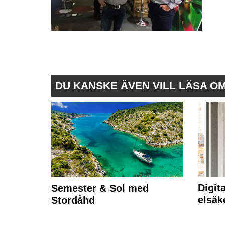
DU KANSKE ÄVEN VILL LÄSA O
Digit
Semester & Sol med
elsäk
Stordåhd