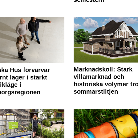
Marknadskoll: Stark
ka Hus förvärvar
villamarknad och
nt lager i starkt
historiska volymer tr
ikläge i
sommarstiltjen
borgsregionen