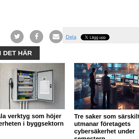
Dela
M DET HÄR
ala verktyg som höjer
Tre saker som särskil
erheten i byggsektorn
utmanar företagets
cybersäkerhet under
semestern