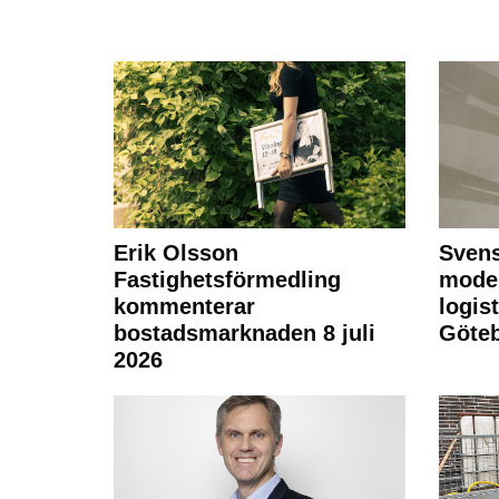
Erik Olsson
Svens
Fastighetsförmedling
moder
kommenterar
logist
bostadsmarknaden 8 juli
Göte
2026