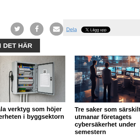
Dela
M DET HÄR
ala verktyg som höjer
Tre saker som särskil
erheten i byggsektorn
utmanar företagets
cybersäkerhet under
semestern