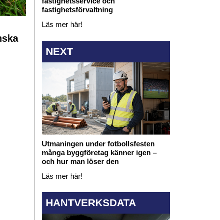
fastighetsservice och
fastighetsförvaltning
Läs mer här!
nska
NEXT
Utmaningen under fotbollsfesten
många byggföretag känner igen –
och hur man löser den
Läs mer här!
HANTVERKSDATA