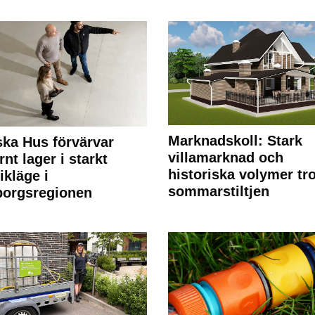
Marknadskoll: Stark
ka Hus förvärvar
villamarknad och
nt lager i starkt
historiska volymer tr
ikläge i
sommarstiltjen
borgsregionen