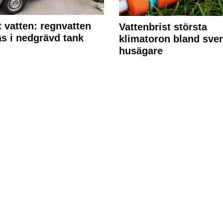
 vatten: regnvatten
Vattenbrist största
s i nedgrävd tank
klimatoron bland sve
husägare