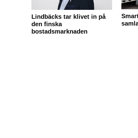
Smart
Lindbäcks tar klivet in på
samla
den finska
bostadsmarknaden