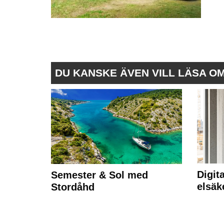
DU KANSKE ÄVEN VILL LÄSA O
Digit
Semester & Sol med
elsäk
Stordåhd