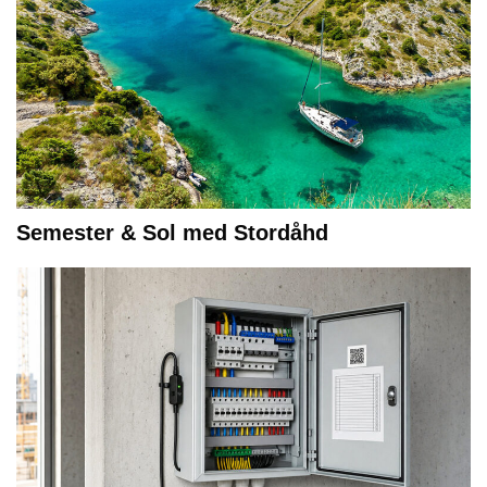
Semester & Sol med Stordåhd