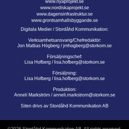
www.nyaprojekt.se
www.nordiskaprojekt.se
www.dagensinfrastruktur.se
www.grontsamhallsbyggande.se
Digitala Medier / Stordåhd Kommunikation:
Verksamhetsansvarig/Chefredaktör:
Jon Mattias Högberg /
jmhogberg@storkom.se
Försäljningschef:
Lisa Hofberg /
lisa.hofberg@storkom.se
Försäljning:
Lisa Hofberg /
lisa.hofberg@storkom.se
Produktion:
Anneli Markström /
anneli.markstrom@storkom.se
Siten drivs av Stordåhd Kommunikation AB
©
2026 Stordåhd Kommunikation AB, All rights reserved.