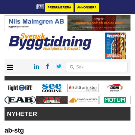
PRENUMERERA
ANNONSERA
START
PRENUMERERA
VÅRA ANDRA MAGASIN
ANNONSERA
KONTAKT
NYHETER
ab-stg