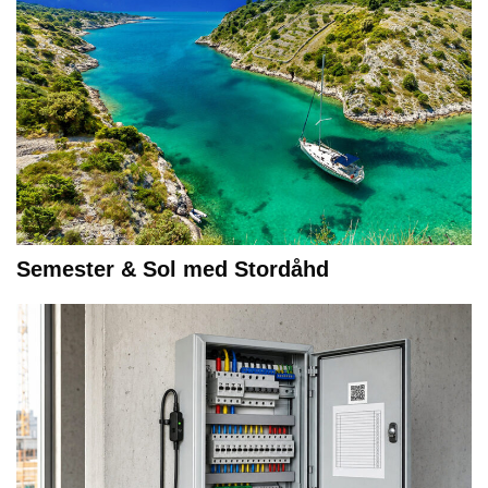
Semester & Sol med Stordåhd