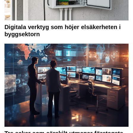
Digitala verktyg som höjer elsäkerheten i
byggsektorn