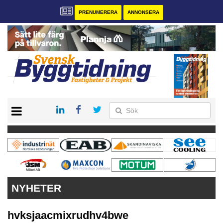
PRENUMERERA
ANNONSERA
START
PRENUMERERA
VÅRA ANDRA MAGASIN
ANNONSERA
KONTAKT
NYHETER
hvksjaacmixrudhv4bwe