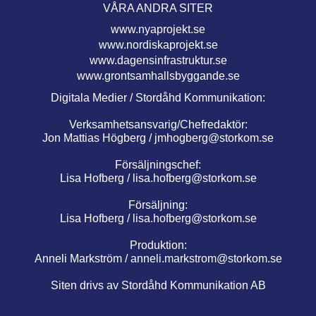
VÅRA ANDRA SITER
www.nyaprojekt.se
www.nordiskaprojekt.se
www.dagensinfrastruktur.se
www.grontsamhallsbyggande.se
Digitala Medier / Stordåhd Kommunikation:
Verksamhetsansvarig/Chefredaktör:
Jon Mattias Högberg /
jmhogberg@storkom.se
Försäljningschef:
Lisa Hofberg /
lisa.hofberg@storkom.se
Försäljning:
Lisa Hofberg /
lisa.hofberg@storkom.se
Produktion:
Anneli Markström /
anneli.markstrom@storkom.se
Siten drivs av Stordåhd Kommunikation AB