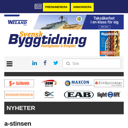
PRENUMERERA
ANNONSERA
START
PRENUMERERA
VÅRA ANDRA MAGASIN
ANNONSERA
KONTAKT
NYHETER
a-stinsen