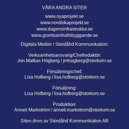
VÅRA ANDRA SITER
www.nyaprojekt.se
www.nordiskaprojekt.se
www.dagensinfrastruktur.se
www.grontsamhallsbyggande.se
Digitala Medier / Stordåhd Kommunikation:
Verksamhetsansvarig/Chefredaktör:
Jon Mattias Högberg /
jmhogberg@storkom.se
Försäljningschef:
Lisa Hofberg /
lisa.hofberg@storkom.se
Försäljning:
Lisa Hofberg /
lisa.hofberg@storkom.se
Produktion:
Anneli Markström /
anneli.markstrom@storkom.se
Siten drivs av Stordåhd Kommunikation AB