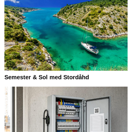
Semester & Sol med Stordåhd