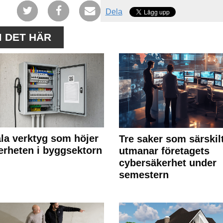
Dela
M DET HÄR
ala verktyg som höjer
Tre saker som särskil
erheten i byggsektorn
utmanar företagets
cybersäkerhet under
semestern