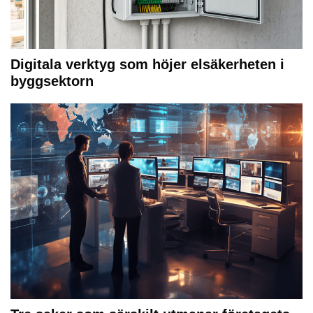
Digitala verktyg som höjer elsäkerheten i
byggsektorn