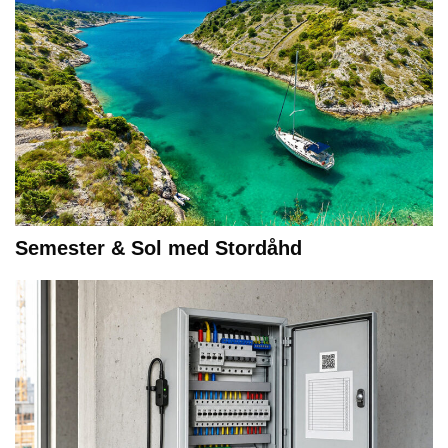
Semester & Sol med Stordåhd