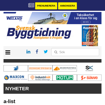
PRENUMERERA
ANNONSERA
START
PRENUMERERA
VÅRA ANDRA MAGASIN
ANNONSERA
KONTAKT
NYHETER
a-list