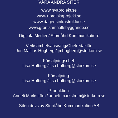
VÅRA ANDRA SITER
www.nyaprojekt.se
www.nordiskaprojekt.se
www.dagensinfrastruktur.se
www.grontsamhallsbyggande.se
Digitala Medier / Stordåhd Kommunikation:
Verksamhetsansvarig/Chefredaktör:
Jon Mattias Högberg /
jmhogberg@storkom.se
Försäljningschef:
Lisa Hofberg /
lisa.hofberg@storkom.se
Försäljning:
Lisa Hofberg /
lisa.hofberg@storkom.se
Produktion:
Anneli Markström /
anneli.markstrom@storkom.se
Siten drivs av Stordåhd Kommunikation AB