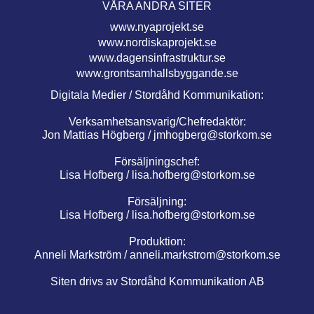
VÅRA ANDRA SITER
www.nyaprojekt.se
www.nordiskaprojekt.se
www.dagensinfrastruktur.se
www.grontsamhallsbyggande.se
Digitala Medier / Stordåhd Kommunikation:
Verksamhetsansvarig/Chefredaktör:
Jon Mattias Högberg /
jmhogberg@storkom.se
Försäljningschef:
Lisa Hofberg /
lisa.hofberg@storkom.se
Försäljning:
Lisa Hofberg /
lisa.hofberg@storkom.se
Produktion:
Anneli Markström /
anneli.markstrom@storkom.se
Siten drivs av Stordåhd Kommunikation AB