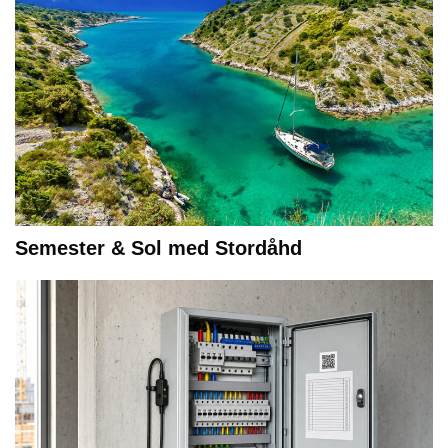
Semester & Sol med Stordåhd