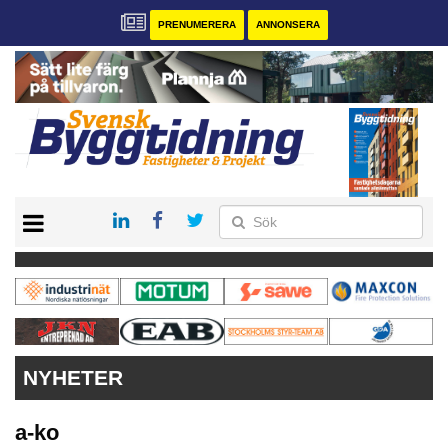
PRENUMERERA
ANNONSERA
START
PRENUMERERA
VÅRA ANDRA MAGASIN
ANNONSERA
KONTAKT
NYHETER
a-ko