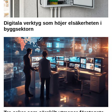
Digitala verktyg som höjer elsäkerheten i
byggsektorn