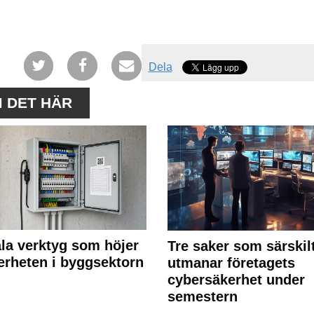
Dela
M DET HÄR
ala verktyg som höjer
Tre saker som särskil
erheten i byggsektorn
utmanar företagets
cybersäkerhet under
semestern