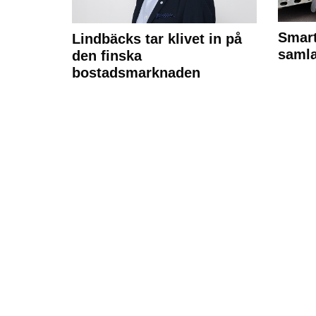
Smart
Lindbäcks tar klivet in på
samla
den finska
bostadsmarknaden