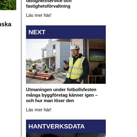
fastighetsservice och
fastighetsförvaltning
Läs mer här!
nska
NEXT
Utmaningen under fotbollsfesten
många byggföretag känner igen –
och hur man löser den
Läs mer här!
HANTVERKSDATA