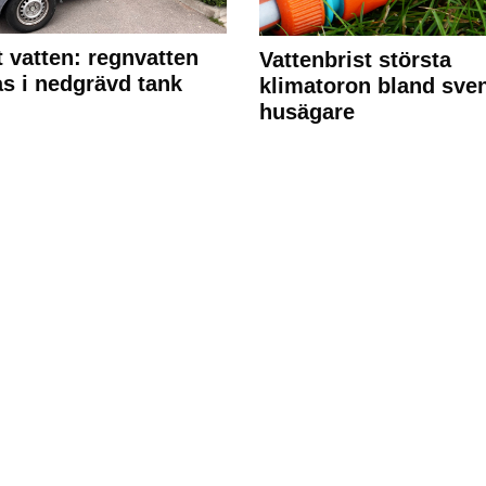
 vatten: regnvatten
Vattenbrist största
s i nedgrävd tank
klimatoron bland sve
husägare