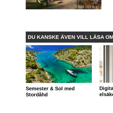
DU KANSKE ÄVEN VILL LÄSA O
Digit
Semester & Sol med
elsäk
Stordåhd