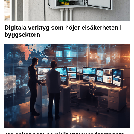
Digitala verktyg som höjer elsäkerheten i
byggsektorn