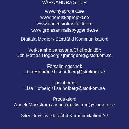
VÅRA ANDRA SITER
www.nyaprojekt.se
www.nordiskaprojekt.se
www.dagensinfrastruktur.se
www.grontsamhallsbyggande.se
Digitala Medier / Stordåhd Kommunikation:
Verksamhetsansvarig/Chefredaktör:
Jon Mattias Högberg /
jmhogberg@storkom.se
Försäljningschef:
Lisa Hofberg /
lisa.hofberg@storkom.se
Försäljning:
Lisa Hofberg /
lisa.hofberg@storkom.se
Produktion:
Anneli Markström /
anneli.markstrom@storkom.se
Siten drivs av Stordåhd Kommunikation AB