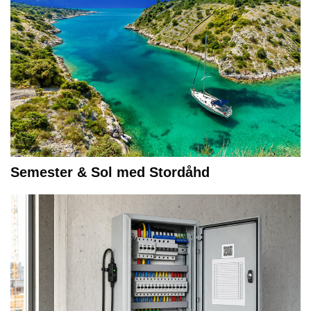
Semester & Sol med Stordåhd