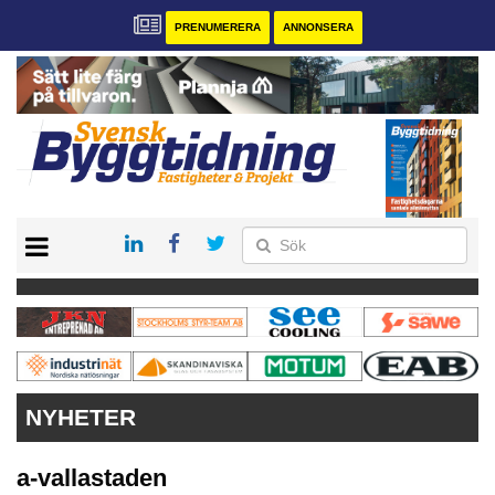
PRENUMERERA
ANNONSERA
START
PRENUMERERA
VÅRA ANDRA MAGASIN
ANNONSERA
KONTAKT
NYHETER
a-vallastaden