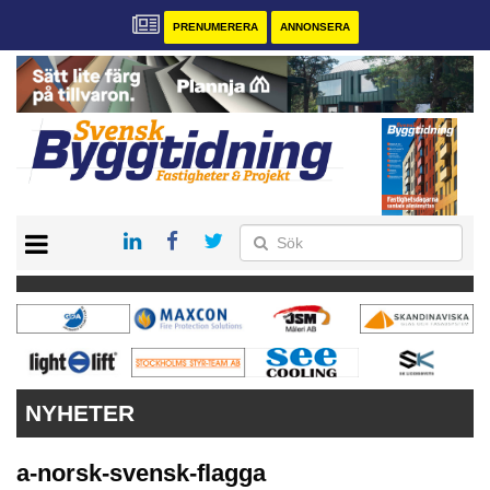
PRENUMERERA
ANNONSERA
START
PRENUMERERA
VÅRA ANDRA MAGASIN
ANNONSERA
KONTAKT
NYHETER
a-norsk-svensk-flagga