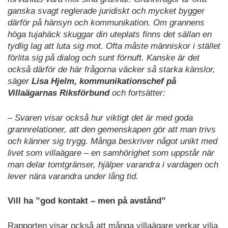
ganska svagt reglerade juridiskt och mycket bygger
därför på hänsyn och kommunikation. Om grannens
höga tujahäck skuggar din uteplats finns det sällan en
tydlig lag att luta sig mot. Ofta måste människor i stället
förlita sig på dialog och sunt förnuft. Kanske är det
också därför de här frågorna väcker så starka känslor,
säger
Lisa Hjelm, kommunikationschef på
Villaägarnas Riksförbund
och fortsätter:
– Svaren visar också hur viktigt det är med goda
grannrelationer, att den gemenskapen gör att man trivs
och känner sig trygg. Många beskriver något unikt med
livet som villaägare – en samhörighet som uppstår när
man delar tomtgränser, hjälper varandra i vardagen och
lever nära varandra under lång tid.
Vill ha ”god kontakt – men på avstånd”
Rapporten visar också att många villaägare verkar vilja