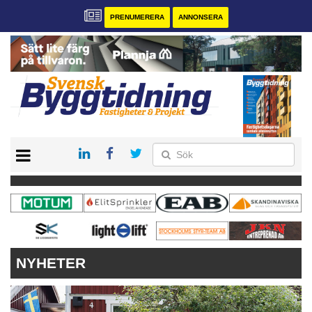
PRENUMERERA
ANNONSERA
START
PRENUMERERA
VÅRA ANDRA MAGASIN
ANNONSERA
KONTAKT
NYHETER