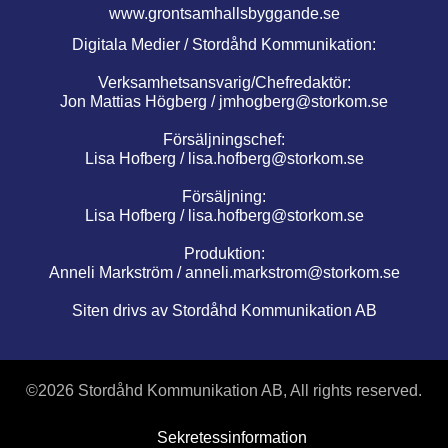
www.grontsamhallsbyggande.se
Digitala Medier / Stordåhd Kommunikation:
Verksamhetsansvarig/Chefredaktör:
Jon Mattias Högberg /
jmhogberg@storkom.se
Försäljningschef:
Lisa Hofberg /
lisa.hofberg@storkom.se
Försäljning:
Lisa Hofberg /
lisa.hofberg@storkom.se
Produktion:
Anneli Markström /
anneli.markstrom@storkom.se
Siten drivs av Stordåhd Kommunikation AB
©
2026 Stordåhd Kommunikation AB, All rights reserved.
Sekretessinformation