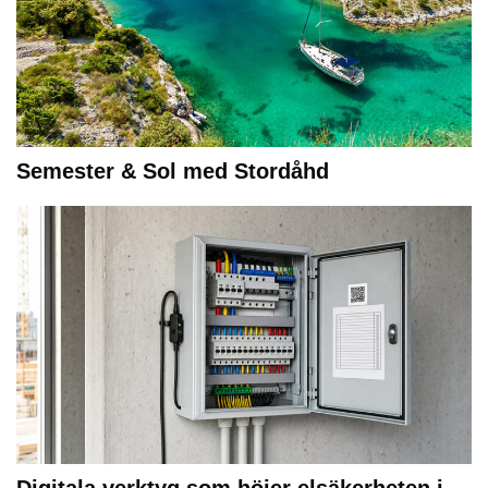
Semester & Sol med Stordåhd
Digitala verktyg som höjer elsäkerheten i