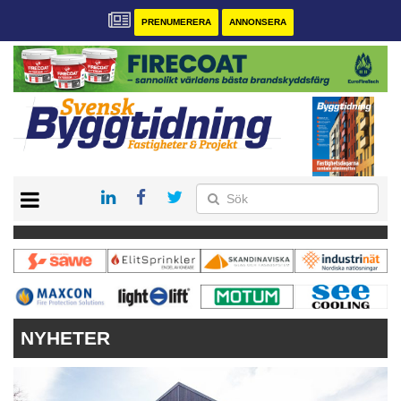
PRENUMERERA
ANNONSERA
START
PRENUMERERA
VÅRA ANDRA MAGASIN
ANNONSERA
KONTAKT
NYHETER