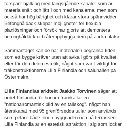
förspänt bjälklag med längsgående kanaler som är
materialsnålt och lätt i och med kanalerna, men som
också har hög bärighet och klarar stora spännvidder.
Betonghåldäck skapar möjligheter för flexibla
planlösningar och försök har gjorts att demontera
betonghåldäck
och återuppbygga dem på andra platser.
Sammantaget kan de här materialen begränsa tiden
som ett bygge kräver utan att avkall görs på kvalitet,
eller för den delen estetik, något som varit viktigt för
träkonstruktionerna Lilla Finlandia och saluhallen på
Östermalm.
Lilla Finlandias arkitekt Jaakko Torvinen
säger att
ordet Finlandia för honom framkallar en
”nationalromantisk bild av en tallskog”, något han
återskapat med 95 grenförsedda tallar som används
som pelare både inne i byggnaden och på terrassen.
Lilla Finlandia är en estetisk attraktion i sig som lockar