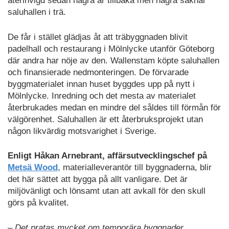
återinvigd sedan några år tillbaka men några saknar
saluhallen i trä.
De får i stället glädjas åt att träbyggnaden blivit
padelhall och restaurang i
Mölnlycke utanför Göteborg
där andra har nöje av den. Wallenstam köpte saluhallen
och finansierade nedmonteringen. De förvarade
byggmaterialet innan huset byggdes upp på nytt i
Mölnlycke. Inredning och det mesta av materialet
återbrukades medan en mindre del såldes till förmån för
välgörenhet.
Saluhallen är ett återbruksprojekt utan
någon likvärdig motsvarighet i Sverige.
Enligt Håkan Arnebrant,
affärsutvecklingschef på
Metsä Wood
, materialleverantör till byggnaderna, blir
det här sättet att bygga på allt vanligare. Det är
miljövänligt och lönsamt utan att avkall för den skull
görs på kvalitet.
–
Det pratas mycket om temporära byggnader.