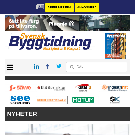
PRENUMERERA
ANNONSERA
START
PRENUMERERA
VÅRA ANDRA MAGASIN
ANNONSERA
KONTAKT
NYHETER