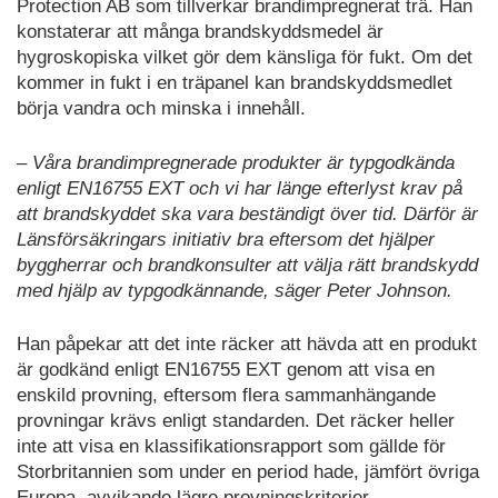
Protection AB som tillverkar brandimpregnerat trä. Han
konstaterar att många brandskyddsmedel är
hygroskopiska vilket gör dem känsliga för fukt. Om det
kommer in fukt i en träpanel kan brandskyddsmedlet
börja vandra och minska i innehåll.
– Våra brandimpregnerade produkter är typgodkända
enligt EN16755 EXT och vi har länge efterlyst krav på
att brandskyddet ska vara beständigt över tid. Därför är
Länsförsäkringars initiativ bra eftersom det hjälper
byggherrar och brandkonsulter att välja rätt brandskydd
med hjälp av typgodkännande, säger Peter Johnson.
Han påpekar att det inte räcker att hävda att en produkt
är godkänd enligt EN16755 EXT genom att visa en
enskild provning, eftersom flera sammanhängande
provningar krävs enligt standarden. Det räcker heller
inte att visa en klassifikationsrapport som gällde för
Storbritannien som under en period hade, jämfört övriga
Europa, avvikande lägre provningskriterier.