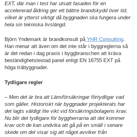
EXT, där man i test har utsatt fasaden för en
accelererad åldring ger ett bättre brandskydd över tid,
vilket är ytterst viktigt då byggnaden ska fungera under
hela sin tekniska livslängd.
Björn Yndemark är brandkonsult på
YHR Consulting
.
Han menar att även om det inte står i byggreglerna så
är det redan i dag praxis i byggbranschen att kräva
beständighetstestad panel enligt EN 16755 EXT på
höga träbyggnader.
Tydligare regler
– Men det är bra att Länsförsäkringar förtydligar vad
som gäller. Historiskt när byggnader projekterats har
det lagts väldigt lite vikt vid försäkringsbolagens krav.
Nu blir det tydligare för byggherrarna att det kommer
krav och de kan undvika att gå på en smäll i senare
skede om det visar sig att något avviker från