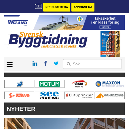
PRENUMERERA
ANNONSERA
START
PRENUMERERA
VÅRA ANDRA MAGASIN
ANNONSERA
KONTAKT
NYHETER