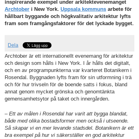
inspirerande exempel under arkitektevenemanget
Archtober
i New York.
Uppsala kommuns
arbete för
hållbart byggande och högkvalitativ arkitektur lyfts
fram som framgångsfaktorer för det lyckade bygget.
Dela
Archtober är ett internationellt evenemang för arkitektur
och design som hålls i New York. I år hålls det digitalt,
och en av programpunkterna var kvarteret Botanikern i
Rosendal. Byggnaden lyfts fram för sin utformning i trä
och för hur trivseln för de boende satts i fokus, bland
annat genom mycket grönska och genomtänkta
gemensamhetsytor på taket och innergården.
– Ett av målen i Rosendal har varit att bygga blandat,
både med olika bostadsformer men också i utseende.
Så skapar vi en mer levande stadsdel. Botanikern är ett
bra exempel på hur vi säkerställer en god arkitektur