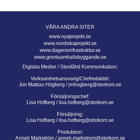
VÅRA ANDRA SITER
www.nyaprojekt.se
www.nordiskaprojekt.se
www.dagensinfrastruktur.se
www.grontsamhallsbyggande.se
Digitala Medier / Stordåhd Kommunikation:
Verksamhetsansvarig/Chefredaktör:
Jon Mattias Högberg /
jmhogberg@storkom.se
Försäljningschef:
Lisa Hofberg /
lisa.hofberg@storkom.se
Försäljning:
Lisa Hofberg /
lisa.hofberg@storkom.se
Produktion:
Anneli Markström /
anneli.markstrom@storkom.se