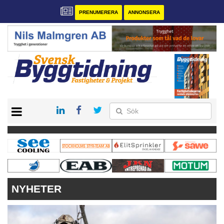
PRENUMERERA
ANNONSERA
START
PRENUMERERA
VÅRA ANDRA MAGASIN
ANNONSERA
KONTAKT
NYHETER