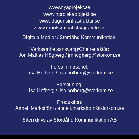
www.nyaprojekt.se
www.nordiskaprojekt.se
www.dagensinfrastruktur.se
www.grontsamhallsbyggande.se
Digitala Medier / Stordåhd Kommunikation:
Verksamhetsansvarig/Chefredaktör:
Jon Mattias Högberg /
jmhogberg@storkom.se
Försäljningschef:
Lisa Hofberg /
lisa.hofberg@storkom.se
Försäljning:
Lisa Hofberg /
lisa.hofberg@storkom.se
Produktion:
Anneli Markström /
anneli.markstrom@storkom.se
Siten drivs av Stordåhd Kommunikation AB