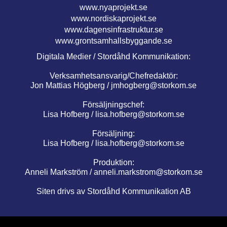
www.nyaprojekt.se
www.nordiskaprojekt.se
www.dagensinfrastruktur.se
www.grontsamhallsbyggande.se
Digitala Medier / Stordåhd Kommunikation:
Verksamhetsansvarig/Chefredaktör:
Jon Mattias Högberg /
jmhogberg@storkom.se
Försäljningschef:
Lisa Hofberg /
lisa.hofberg@storkom.se
Försäljning:
Lisa Hofberg /
lisa.hofberg@storkom.se
Produktion:
Anneli Markström /
anneli.markstrom@storkom.se
Siten drivs av Stordåhd Kommunikation AB