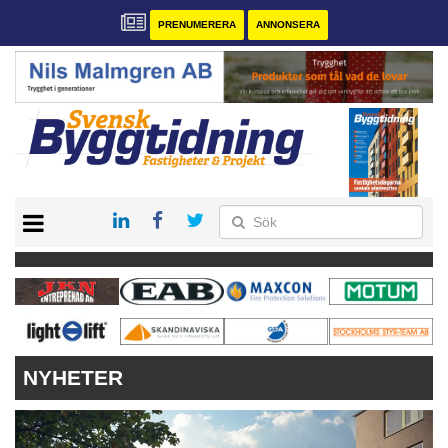
PRENUMERERA
ANNONSERA
START
PRENUMERERA
VÅRA ANDRA MAGASIN
ANNONSERA
KONTAKT
NYHETER