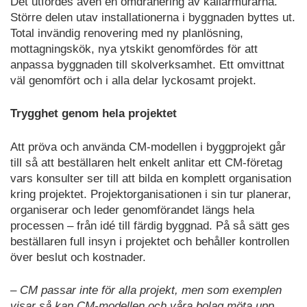
Det utfördes även en omdränering av källarmurarna.
Större delen utav installationerna i byggnaden byttes ut.
Total invändig renovering med ny planlösning,
mottagningskök, nya ytskikt genomfördes för att
anpassa byggnaden till skolverksamhet. Ett omvittnat
väl genomfört och i alla delar lyckosamt projekt.
Trygghet genom hela projektet
Att pröva och använda CM-modellen i byggprojekt går
till så att beställaren helt enkelt anlitar ett CM-företag
vars konsulter ser till att bilda en komplett organisation
kring projektet. Projektorganisationen i sin tur planerar,
organiserar och leder genomförandet längs hela
processen – från idé till färdig byggnad. På så sätt ges
beställaren full insyn i projektet och behåller kontrollen
över beslut och kostnader.
– CM passar inte för alla projekt, men som exemplen
visar så kan CM-modellen och våra bolag möta upp