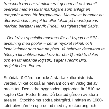
transporterna har vi minimerat genom att vi kommit
överens med en lokal markägare som anlagt en
temporär kross för bergmaterial. Materialet kommer att
återanvändas i projektet eller lokalt på markägarens
marker, berättar Henrik Fridell, fastighetschef Sabis.
– Det krävs specialkompetens för att bygga en SPA-
avdelning med pooler – det är mycket teknik och
installationer som ska på plats. Vi behöver dessutom ta
hänsyn till antikvariska krav för den Q-märkta delen
och en utmanande logistik, säger Fredrik Blid,
projektledare Forsen.
Smådalarö Gård har också starka kulturhistoriska
värden, vilket också är relevant och en viktig del av
projektet. Den äldre byggnaden uppfördes år 1810 av
kapten Carl Petter Blom. Då bestod gården av stora
arealer i Stockholms södra skärgård. I mitten av 1980-
talet blev gården upprustad med ny restaurang och