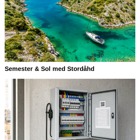
Semester & Sol med Stordåhd