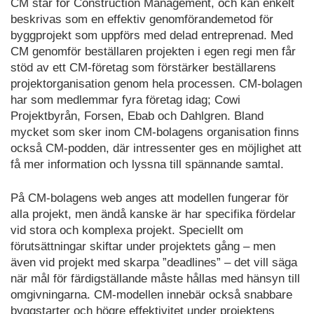
CM står för Construction Management, och kan enkelt
beskrivas som en effektiv genomförandemetod för
byggprojekt som uppförs med delad entreprenad. Med
CM genomför beställaren projekten i egen regi men får
stöd av ett CM-företag som förstärker beställarens
projektorganisation genom hela processen. CM-bolagen
har som medlemmar fyra företag idag; Cowi
Projektbyrån, Forsen, Ebab och Dahlgren. Bland
mycket som sker inom CM-bolagens organisation finns
också CM-podden, där intressenter ges en möjlighet att
få mer information och lyssna till spännande samtal.
På CM-bolagens web anges att modellen fungerar för
alla projekt, men ändå kanske är har specifika fördelar
vid stora och komplexa projekt. Speciellt om
förutsättningar skiftar under projektets gång – men
även vid projekt med skarpa ”deadlines” – det vill säga
när mål för färdigställande måste hållas med hänsyn till
omgivningarna. CM-modellen innebär också snabbare
byggstarter och högre effektivitet under projektens