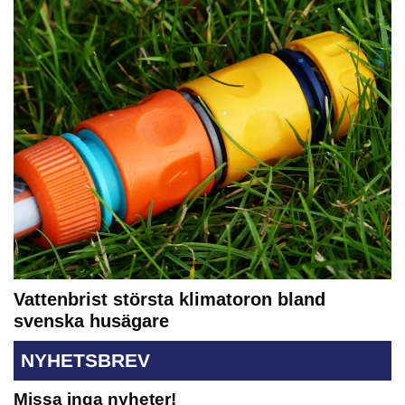
Vattenbrist största klimatoron bland
svenska husägare
NYHETSBREV
Missa inga nyheter!