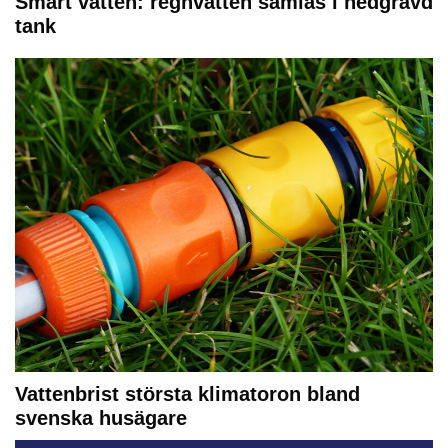
Smart vatten: regnvatten samlas i nedgrävd
tank
Vattenbrist största klimatoron bland
svenska husägare