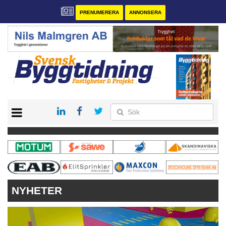
PRENUMERERA
ANNONSERA
START
PRENUMERERA
VÅRA ANDRA MAGASIN
ANNONSERA
KONTAKT
NYHETER