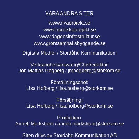
VÅRA ANDRA SITER
www.nyaprojekt.se
www.nordiskaprojekt.se
www.dagensinfrastruktur.se
www.grontsamhallsbyggande.se
Digitala Medier / Stordåhd Kommunikation:
Verksamhetsansvarig/Chefredaktör:
Jon Mattias Högberg /
jmhogberg@storkom.se
Försäljningschef:
Lisa Hofberg /
lisa.hofberg@storkom.se
Försäljning:
Lisa Hofberg /
lisa.hofberg@storkom.se
Produktion:
Anneli Markström /
anneli.markstrom@storkom.se
Siten drivs av Stordåhd Kommunikation AB