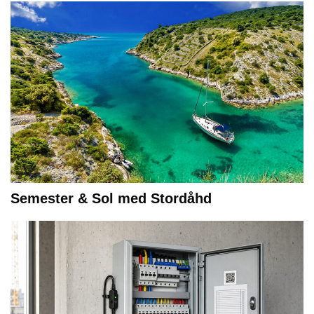
Semester & Sol med Stordåhd