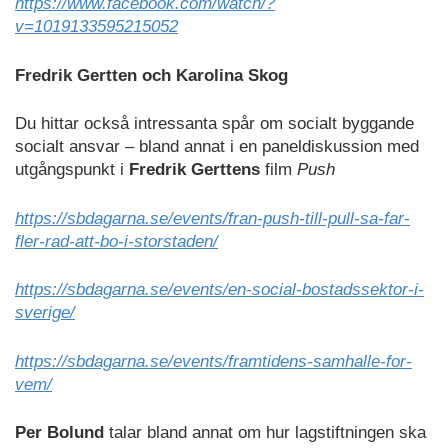
https://www.facebook.com/watch/?
v=1019133595215052
Fredrik Gertten och Karolina Skog
Du hittar också intressanta spår om socialt byggande
socialt ansvar – bland annat i en paneldiskussion med
utgångspunkt i
Fredrik Gerttens
film
Push
https://sbdagarna.se/events/fran-push-till-pull-sa-far-
fler-rad-att-bo-i-storstaden/
https://sbdagarna.se/events/en-social-bostadssektor-i-
sverige/
https://sbdagarna.se/events/framtidens-samhalle-for-
vem/
Per Bolund
talar bland annat om hur lagstiftningen ska