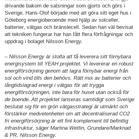
drivande bakom de satsningar som gjorts och görs i
Sverige. Hans-Olof började med att göra sitt eget hus i
Göteborg energioberoende med hjälp av solceller,
batterier, vätgas och bränslecell. Sedan han väl bevisat
att tekniken fungerar har han fått flera förfrågningar och
uppdrag i bolaget Nilsson Energy.
– Nilsson Energy är stolta att få leverera sitt förnybara
energisystem till YEAH projektet. Vi levererar en robust
energiförsörjning genom att lagra förnybar energi från
sol och vind tills den behövs. Rätt mix av batterier och
långtidslagrad energi i vätgas för att trygga
energiförsörjningen, inte bara för huset utan också för
de boende. Att projektet lanseras samtidigt som Sverige
beslutat sig för en grön vätgasstrategi är utmärkt och
förstärker medvetenheten om att decentraliserad CO2
fri energiförsörjning är ett fint komplement till befintlig
infrastruktur, säger Martina Wettin, Grundare/Marknad
& PR, Nilsson Energy.