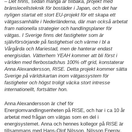
– Det finns, sedan många år tillbaka, projekt med
bränslecellsteknik för bostäder i Japan, och det har
nyligen startat ett stort EU-projekt för ett skapa ett
vätgassamhälle i Nederländerna, där man också arbetat
fram nationella strategier och handlingsplaner för
vätgas. I Sverige finns det fastigheter som är
självförsörjande på fastighetsel och värme i bl a
Vårgårda och Mariestad, men de hanterar endast
energisidan. Vätterhem YEAH kommer att bli först i
världen med flerbostadshus 100% off grid, konstaterar
Anna Alexandersson, RISE. Detta projekt kommer sätta
Sverige på världskartan inom vätgassystem för
fastigheter och högst troligt väcka stort intresse
internationellt, fortsätter hon.
Anna Alexandersson är chef för
Energiomvandlingsenheten på RISE, och har i ca 10 år
arbetat med frågan om vätgas som en del i
energisystemet. Anna och hennes kollegor på RISE är
tillsammans med Hans-Olof Nilsson, Nilsson Energy,