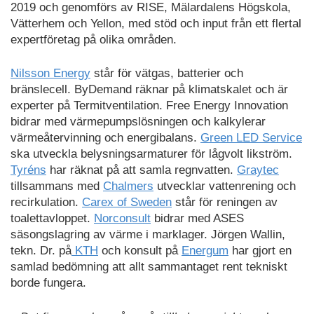
2019 och genomförs av RISE, Mälardalens Högskola,
Vätterhem och Yellon, med stöd och input från ett flertal
expertföretag på olika områden.
Nilsson Energy
står för vätgas, batterier och
bränslecell. ByDemand räknar på klimatskalet och är
experter på Termitventilation. Free Energy Innovation
bidrar med värmepumpslösningen och kalkylerar
värmeåtervinning och energibalans.
Green LED Service
ska utveckla belysningsarmaturer för lågvolt likström.
Tyréns
har räknat på att samla regnvatten.
Graytec
tillsammans med
Chalmers
utvecklar vattenrening och
recirkulation.
Carex of Sweden
står för reningen av
toalettavloppet.
Norconsult
bidrar med ASES
säsongslagring av värme i marklager. Jörgen Wallin,
tekn. Dr. på
KTH
och konsult på
Energum
har gjort en
samlad bedömning att allt sammantaget rent tekniskt
borde fungera.