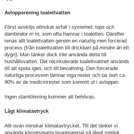
Avloppsrening toalettvatten
Först avskiljs oönskat avfall i systemet; tops och
dambindor m m, som ofta hamnar i toaletten. Därefter
renas allt toalettvatten genom en naturlig men forcerad
process (från toalettvatten till drickbart på mindre än ett
dygn). Man tänker dock inte använda detta till
hushållsvatten. Det recirkulerade toalettvattnet används
till att spola igen, och till bevattning. Den forcerade
naturliga processen lämnar inga rester och tar bort ca
90% av de medicinrester som kommit ut i avloppet.
Ingen slamtömning kommer att behövas.
Lågt klimatavtryck
Allt ovan minskar klimatavtrycket. Till det tänker vi
använda klimatsmarta byggmaterial så långt möjligt.