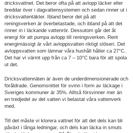
dricksvattnet. Det beror ofta på att avlopp läcker eller
breddar över i dagvattensystemen och sedan rinner ut i
dricksvattentäkter. Ibland beror det på att
reningsverken är överbelastade, och ibland på att det
rinner in i läckande vattenrör. Dessutom går det åt
energi för att pumpa avlopp till reningsverken. Rent
energimässigt är vårt avloppsvatten riktigt slöseri. Det
avloppsvatten som lämnar våra hushåll håller ca 27°C.
Det har vi värmt upp från ca 7 – 10°C bara för att spola
ut det.
Dricksvattennäten är även de underdimensionerade och
föråldrade. Genomsnittet för svinn i form av läckage i
Sveriges kommuner är 35%. Alltså försvinner mer än
en tredjedel av det vatten vi belastat våra vattenverk
med.
Till det måste vi klorera vattnet för att det dels kan bli
påväxt i långa ledningar, och dels kan läcka in smuts