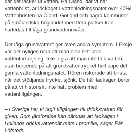
där det läcker ut vatten. På Öland, där vi har
vattenbrist, är läckaget i vattenledningsnätet över 40%!
Vattenbristen på Öland, Gotland och några kommuner
på småländska höglandet med flera platser kan
härledas till låga grundvattennivåer.
Det låga grundvattnet ger även andra symptom. I Eksjö
var det nyligen nära att man blev helt utan
vattenförsörjning. Inte p g a att man inte fick vatten,
utan beroende på att grundvattentrycket höll uppe det
gamla vattenledningsnätet. Rören riskerade att brista
när det stödjande trycket sjönk. De här läckagen beror
på att vi historiskt inte haft problem med
vattentillgången.
– i Sverige har vi tagit tillgången till dricksvatten för
given. Som jämförelse kan nämnas att läckagen i
Hollands dricksvattennät mäts i promille, säger Pär
Löfstedt.