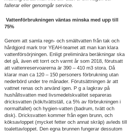
fallerar eller genomgår service.
Vattenförbrukningen väntas minska med upp till
75%
Genom att samla regn- och smältvatten från tak och
hårdgjord mark tror YEAH-teamet att man kan klara
vattenförsörjningen. Enligt preliminära beräkningar ska
det gå, även ett torrt och varmt år som 2018, förutsatt
att vattenreservoarerna är 390 – 410 m3 stora. Då
klarar man ca 120 – 150 personers förbrukning utan
nederbörd under tre månader. Förutsättningen är att
vattnet renas och använd igen. P g a lagkrav på
hushållsvatten med livsmedelskvalitet separeras
dricksvatten (kök/tvättställ, ca 5% av förbrukningen i
normalfallet) och hygien-vatten (badrum, tvätt och
disk). Dricksvatten kommer från egen brunn, och
köksavloppet (mycket fetter och annat skräp) avleds till
toalettavloppet. Den egna brunnen fungerar dessutom