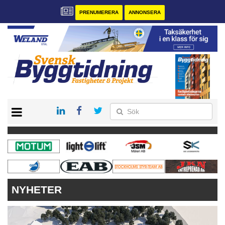
PRENUMERERA
ANNONSERA
START
PRENUMERERA
VÅRA ANDRA MAGASIN
ANNONSERA
KONTAKT
NYHETER