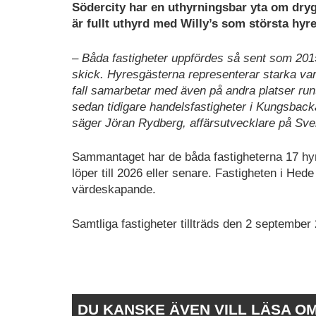
Södercity har en uthyrningsbar yta om dryg
är fullt uthyrd med Willy’s som största hyr
– Båda fastigheter uppfördes så sent som 201
skick. Hyresgästerna representerar starka v
fall samarbetar med även på andra platser run
sedan tidigare handelsfastigheter i Kungsbacka 
säger Jöran Rydberg, affärsutvecklare på Sve
Sammantaget har de båda fastigheterna 17 hyr
löper till 2026 eller senare. Fastigheten i Hede 
värdeskapande.
Samtliga fastigheter tillträds den 2 september
DU KANSKE ÄVEN VILL LÄSA O