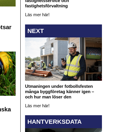
fastighetsservice och
fastighetsförvaltning
Läs mer här!
otsar
NEXT
Utmaningen under fotbollsfesten
många byggföretag känner igen –
och hur man löser den
Läs mer här!
nska
HANTVERKSDATA