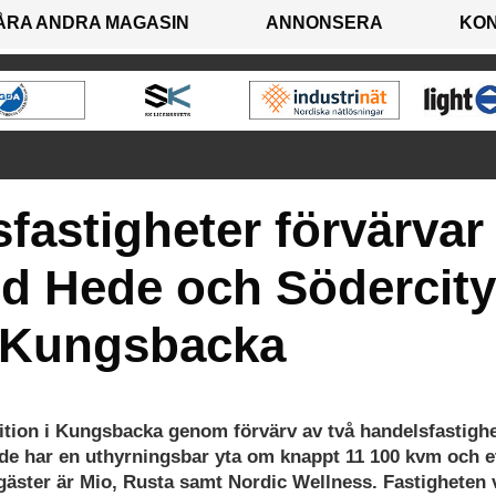
ÅRA ANDRA MAGASIN
ANNONSERA
KO
fastigheter förvärvar
vid Hede och Södercity
i Kungsbacka
ition i Kungsbacka genom förvärv av två handelsfastigh
ede har en uthyrningsbar yta om knappt 11 100 kvm och e
gäster är Mio, Rusta samt Nordic Wellness. Fastigheten 