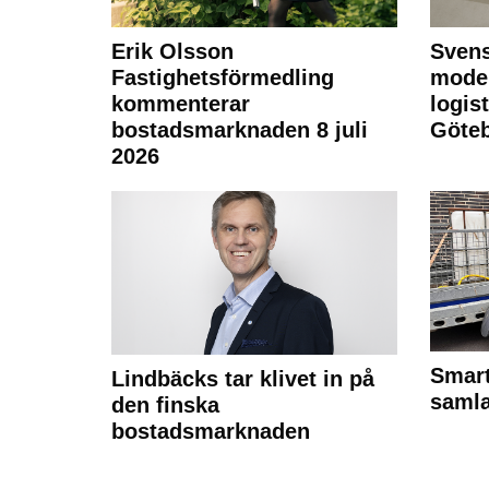
Erik Olsson
Svens
Fastighetsförmedling
moder
kommenterar
logist
bostadsmarknaden 8 juli
Göte
2026
Smart
Lindbäcks tar klivet in på
samla
den finska
bostadsmarknaden