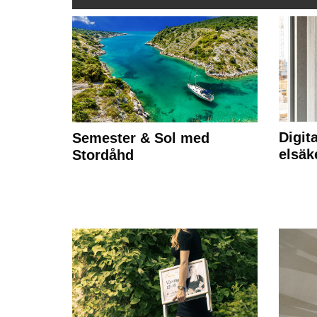
Digit
Semester & Sol med
elsäk
Stordåhd