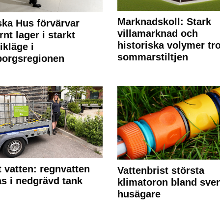
Marknadskoll: Stark
ka Hus förvärvar
villamarknad och
nt lager i starkt
historiska volymer tr
ikläge i
sommarstiltjen
borgsregionen
 vatten: regnvatten
Vattenbrist största
s i nedgrävd tank
klimatoron bland sve
husägare