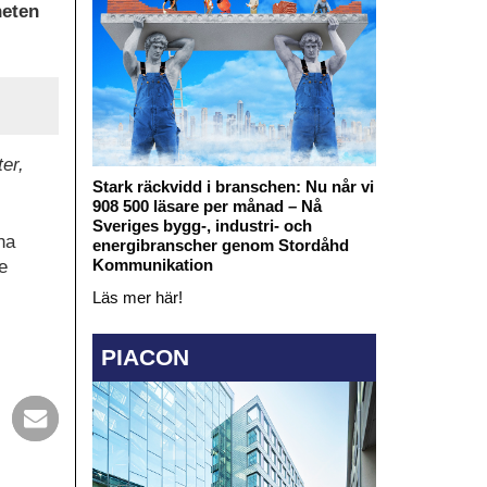
heten
ter,
Stark räckvidd i branschen: Nu når vi
908 500 läsare per månad – Nå
Sveriges bygg-, industri- och
na
energibranscher genom Stordåhd
Kommunikation
re
Läs mer här!
PIACON