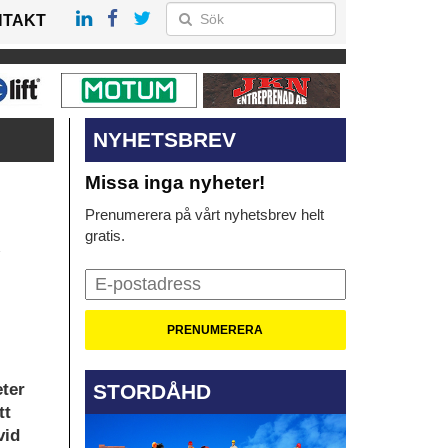
NTAKT
NYHETSBREV
Missa inga nyheter!
Prenumerera på vårt nyhetsbrev helt
gratis.
STORDÅHD
eter
tt
vid