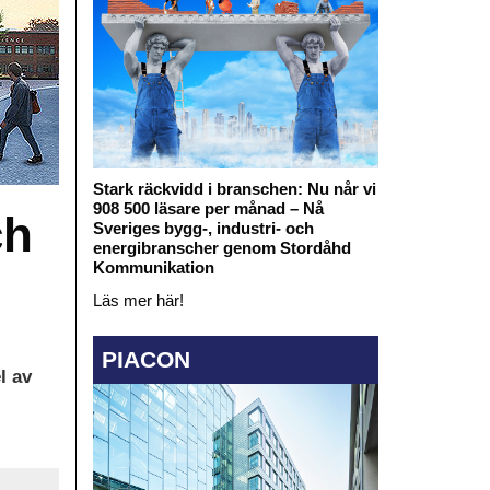
Stark räckvidd i branschen: Nu når vi
908 500 läsare per månad – Nå
ch
Sveriges bygg-, industri- och
energibranscher genom Stordåhd
Kommunikation
Läs mer här!
PIACON
l av