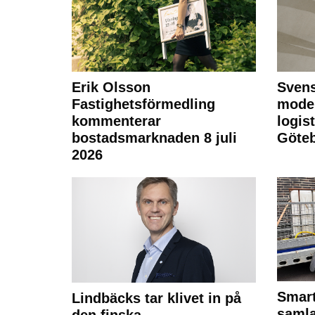
Erik Olsson
Svens
Fastighetsförmedling
moder
kommenterar
logist
bostadsmarknaden 8 juli
Göte
2026
Smart
Lindbäcks tar klivet in på
samla