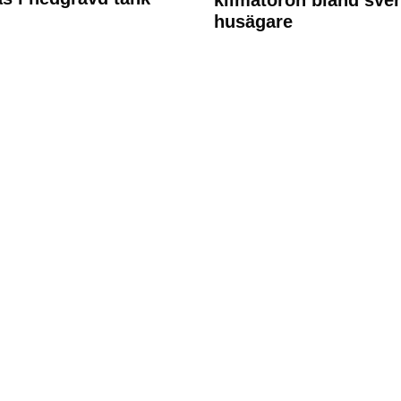
klimatoron bland sve
husägare