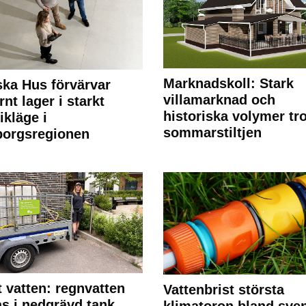
Marknadskoll: Stark
ka Hus förvärvar
villamarknad och
nt lager i starkt
historiska volymer tr
ikläge i
sommarstiltjen
borgsregionen
 vatten: regnvatten
Vattenbrist största
s i nedgrävd tank