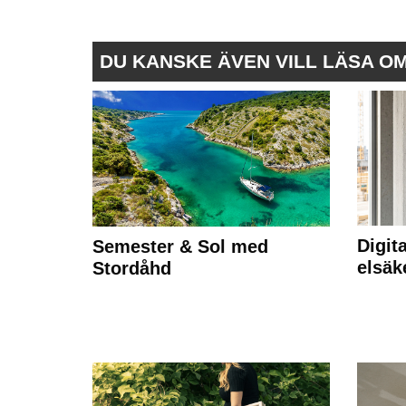
DU KANSKE ÄVEN VILL LÄSA O
Digit
Semester & Sol med
elsäk
Stordåhd