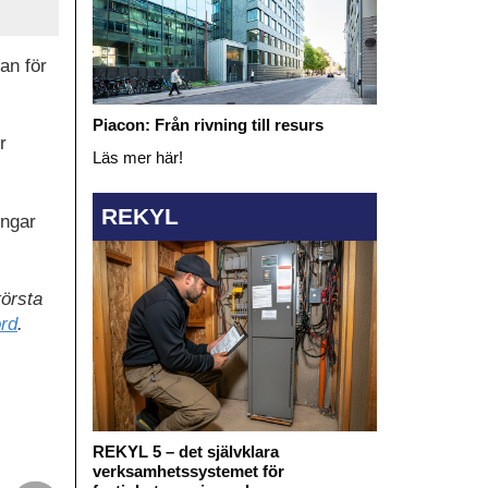
an för
Piacon: Från rivning till resurs
r
Läs mer här!
REKYL
ingar
törsta
rd
.
REKYL 5 – det självklara
verksamhetssystemet för