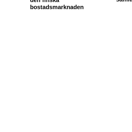
den finska
bostadsmarknaden