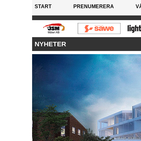
START
PRENUMERERA
V
NYHETER