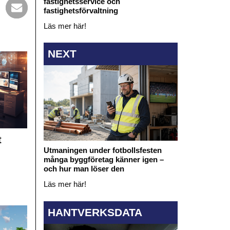
fastighetsservice och
fastighetsförvaltning
Läs mer här!
NEXT
t
Utmaningen under fotbollsfesten
många byggföretag känner igen –
och hur man löser den
Läs mer här!
HANTVERKSDATA