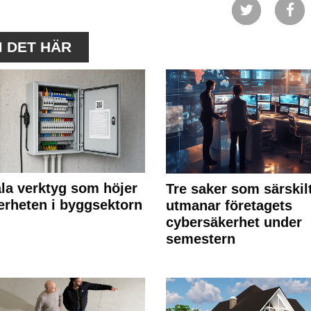
M DET HÄR
ala verktyg som höjer
Tre saker som särskil
erheten i byggsektorn
utmanar företagets
cybersäkerhet under
semestern