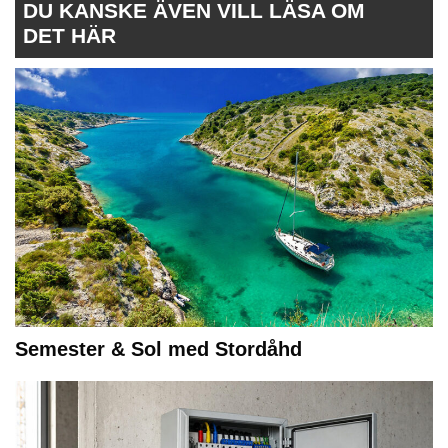
DU KANSKE ÄVEN VILL LÄSA OM
DET HÄR
Semester & Sol med Stordåhd