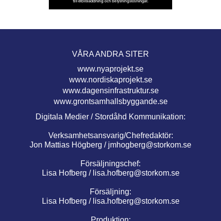
VÅRA ANDRA SITER
www.nyaprojekt.se
www.nordiskaprojekt.se
www.dagensinfrastruktur.se
www.grontsamhallsbyggande.se
Digitala Medier / Stordåhd Kommunikation:
Verksamhetsansvarig/Chefredaktör:
Jon Mattias Högberg /
jmhogberg@storkom.se
Försäljningschef:
Lisa Hofberg /
lisa.hofberg@storkom.se
Försäljning:
Lisa Hofberg /
lisa.hofberg@storkom.se
Produktion: