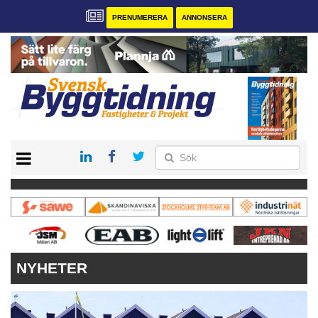
PRENUMERERA
ANNONSERA
START
PRENUMERERA
VÅRA ANDRA MAGASIN
ANNONSERA
KONTAKT
NYHETER