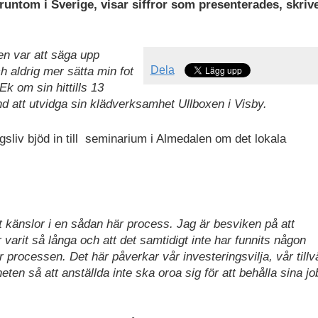
runtom i Sverige, visar siffror som presenterades, skriv
en var att säga upp
Dela
h aldrig mer sätta min fot
k om sin hittills 13
 att utvidga sin klädverksamhet Ullboxen i Visby.
sliv bjöd in till seminarium i Almedalen om det lokala
t känslor i en sådan här process. Jag är besviken på att
 varit så långa och att det samtidigt inte har funnits någon
ocessen. Det här påverkar vår investeringsvilja, vår tillv
en så att anställda inte ska oroa sig för att behålla sina jo