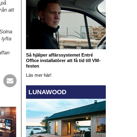
 på
rån att
 Solna
lyfta
affan
Så hjälper affärssystemet Entré
Office installatörer att få tid till VM-
festen
Läs mer här!
LUNAWOOD