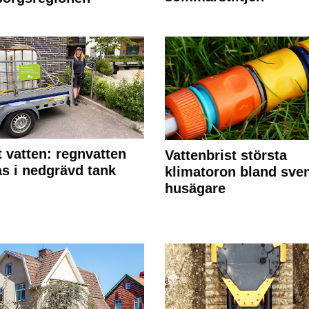
 vatten: regnvatten
Vattenbrist största
s i nedgrävd tank
klimatoron bland sve
husägare