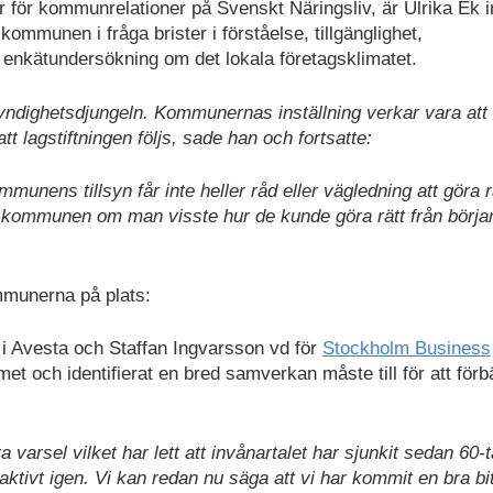
r för kommunrelationer på Svenskt Näringsliv, är Ulrika Ek i
ommunen i fråga brister i förståelse, tillgänglighet,
 enkätundersökning om det lokala företagsklimatet.
myndighetsdjungeln. Kommunernas inställning verkar vara att
att lagstiftningen följs, sade han och fortsatte:
nens tillsyn får inte heller råd eller vägledning att göra r
h kommunen om man visste hur de kunde göra rätt från börja
mmunerna på plats:
i Avesta och Staffan Ingvarsson vd för
Stockholm Business
et och identifierat en bred samverkan måste till för att förb
varsel vilket har lett att invånartalet har sjunkit sedan 60-t
raktivt igen. Vi kan redan nu säga att vi har kommit en bra bi