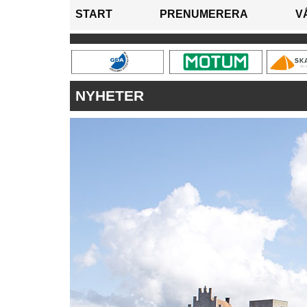
START
PRENUMERERA
V
NYHETER