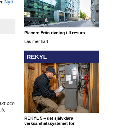
er
Nytt
Piacon: Från rivning till resurs
Läs mer här!
REKYL
äxt och
bb,
REKYL 5 – det självklara
verksamhetssystemet för