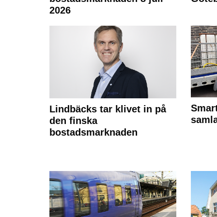
2026
Smart
Lindbäcks tar klivet in på
samla
den finska
bostadsmarknaden