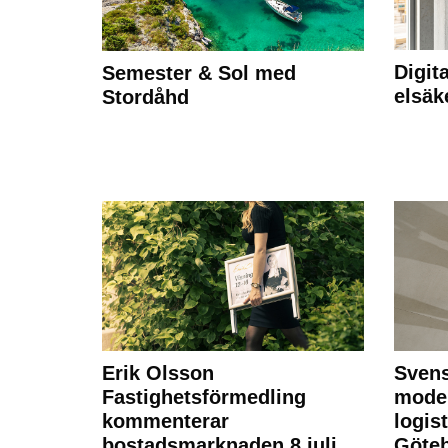
Digit
Semester & Sol med
elsäk
Stordåhd
Erik Olsson
Svens
Fastighetsförmedling
moder
kommenterar
logist
bostadsmarknaden 8 juli
Göte