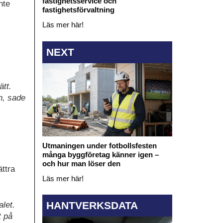
fastighetsservice och
nte
fastighetsförvaltning
Läs mer här!
NEXT
ätt.
n, sade
Utmaningen under fotbollsfesten
många byggföretag känner igen –
och hur man löser den
ättra
Läs mer här!
HANTVERKSDATA
alet.
t på