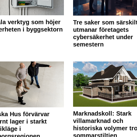
ala verktyg som höjer
Tre saker som särskil
erheten i byggsektorn
utmanar företagets
cybersäkerhet under
semestern
Marknadskoll: Stark
ka Hus förvärvar
villamarknad och
nt lager i starkt
historiska volymer tr
ikläge i
sommarstiltjen
borgsregionen