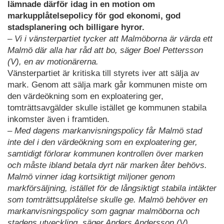
lämnade därför idag in en motion om
markupplåtelsepolicy för god ekonomi, god
stadsplanering och billigare hyror.
– Vi i vänsterpartiet tycker att Malmöborna är värda ett
Malmö där alla har råd att bo, säger Boel Pettersson
(V), en av motionärerna.
Vänsterpartiet är kritiska till styrets iver att sälja av
mark. Genom att sälja mark går kommunen miste om
den värdeökning som en exploatering ger,
tomträttsavgälder skulle istället ge kommunen stabila
inkomster även i framtiden.
– Med dagens markanvisningspolicy får Malmö stad
inte del i den värdeökning som en exploatering ger,
samtidigt förlorar kommunen kontrollen över marken
och måste ibland betala dyrt när marken åter behövs.
Malmö vinner idag kortsiktigt miljoner genom
markförsäljning, istället för de långsiktigt stabila intäkter
som tomträttsupplåtelse skulle ge. Malmö behöver en
markanvisningspolicy som gagnar malmöborna och
stadens utveckling, säger Anders Andersson (V)