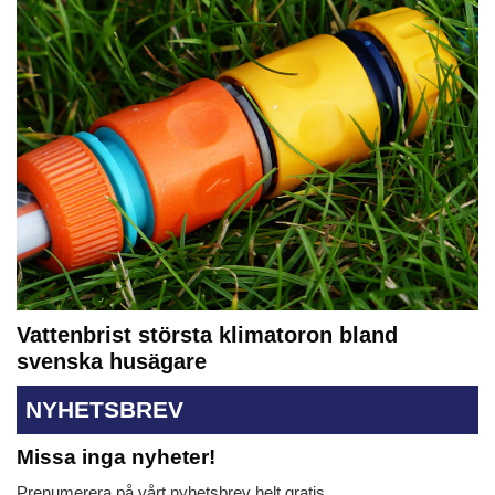
Vattenbrist största klimatoron bland
svenska husägare
NYHETSBREV
Missa inga nyheter!
Prenumerera på vårt nyhetsbrev helt gratis.