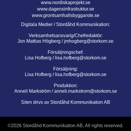
www.nordiskaprojekt.se
www.dagensinfrastruktur.se
www.grontsamhallsbyggande.se
Digitala Medier / Stordåhd Kommunikation:
Verksamhetsansvarig/Chefredaktör:
Jon Mattias Högberg /
jmhogberg@storkom.se
Försäljningschef:
Lisa Hofberg /
lisa.hofberg@storkom.se
Försäljning:
Lisa Hofberg /
lisa.hofberg@storkom.se
Produktion:
Anneli Markström /
anneli.markstrom@storkom.se
Siten drivs av Stordåhd Kommunikation AB
©
2026 Stordåhd Kommunikation AB, All rights reserved.