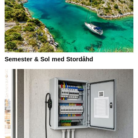
Semester & Sol med Stordåhd