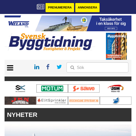
PRENUMERERA
ANNONSERA
START
PRENUMERERA
VÅRA ANDRA MAGASIN
ANNONSERA
KONTAKT
NYHETER