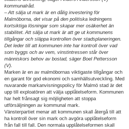
kommunalråd.
– Att sälja ut mark är en dålig investering för
Malmöborna, det visar på den politiska ledningens
kortsiktiga lösningar som skapar mer osäkerhet än
stabilitet. Att sälja ut mark är att ge ut kommunens
tillgångar och släppa kontrollen över stadsplaneringen.
Det leder till att kommunen inte har kontroll över vad
som byggs och av vem, vinstintressen står över
människors behov av bostad, säger Boel Pettersson
(V).
Marken är en av malmöbornas viktigaste tillgångar och
en garant för god ekonomi och samhällsutveckling. Med
nuvarande markanvisningspolicy för Malmö stad är det
upp till exploatören att välja upplåtelseform. Kommunen
har helt frånsagt sig möjligheten att stoppa
utförsäljningen av kommunal mark.
Vänsterpartiet menar att kommunen skall återgå till att
ha kontroll över sin mark och avgöra upplåtelseform
från fall till fall. Den normala upplåtelseformen skall