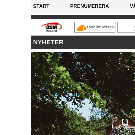
START
PRENUMERERA
V
NYHETER