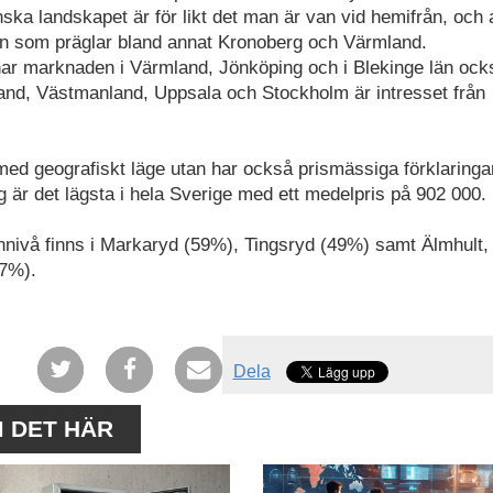
ånska landskapet är för likt det man är van vid hemifrån, och
ren som präglar bland annat Kronoberg och Värmland.
ar marknaden i Värmland, Jönköping och i Blekinge län ock
land, Västmanland, Uppsala och Stockholm är intresset från
 med geografiskt läge utan har också prismässiga förklaringa
erg är det lägsta i hela Sverige med ett medelpris på 902 000.
nnivå finns i Markaryd (59%), Tingsryd (49%) samt Älmhult,
47%).
Dela
M DET HÄR