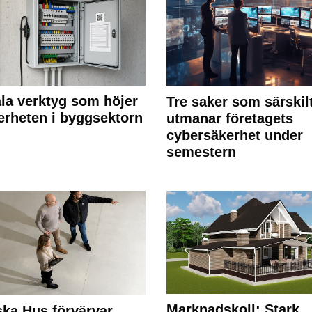
ala verktyg som höjer
Tre saker som särskil
erheten i byggsektorn
utmanar företagets
cybersäkerhet under
semestern
Marknadskoll: Stark
ka Hus förvärvar