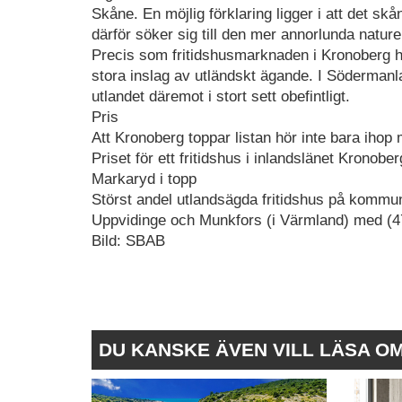
Skåne. En möjlig förklaring ligger i att det sk
därför söker sig till den mer annorlunda natu
Precis som fritidshusmarknaden i Kronoberg h
stora inslag av utländskt ägande. I Söderman
utlandet däremot i stort sett obefintligt.
Pris
Att Kronoberg toppar listan hör inte bara ihop
Priset för ett fritidshus i inlandslänet Kronob
Markaryd i topp
Störst andel utlandsägda fritidshus på kommu
Uppvidinge och Munkfors (i Värmland) med (
Bild: SBAB
DU KANSKE ÄVEN VILL LÄSA O