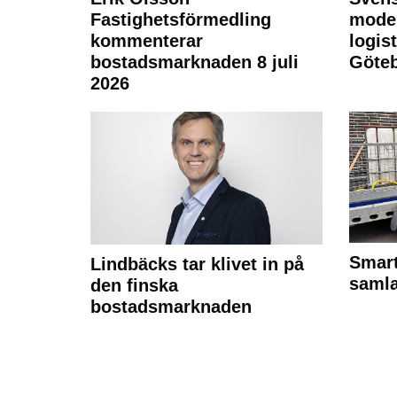
Fastighetsförmedling
moder
kommenterar
logist
bostadsmarknaden 8 juli
Göte
2026
Smart
Lindbäcks tar klivet in på
samla
den finska
bostadsmarknaden