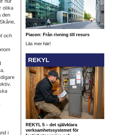
ör hur
r olika
a den
 Skåne,
.
Piacon: Från rivning till resurs
el och
Läs mer här!
konom
REKYL
d
ia.
idigare
ektiv.
nska
t
REKYL 5 – det självklara
verksamhetssystemet för
nd i