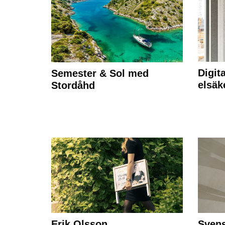
Digit
Semester & Sol med
elsäk
Stordåhd
Erik Olsson
Svens