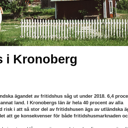
us i Kronoberg
ändska ägandet av fritidshus såg ut under 2018. 6,4 proce
t annat land. I Kronobergs län är hela 40 procent av alla
 risk i att så stor del av fritidshusen ägs av utländska ä
 det att ge konsekvenser för både fritidshusmarknaden o