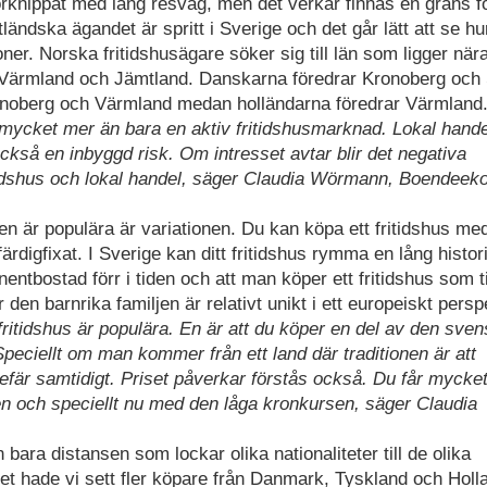
a förknippat med lång resväg, men det verkar finnas en gräns f
tländska ägandet är spritt i Sverige och det går lätt att se hu
ioner. Norska fritidshusägare söker sig till län som ligger när
, Värmland och Jämtland. Danskarna föredrar Kronoberg och
ronoberg och Värmland medan holländarna föredrar Värmland
å mycket mer än bara en aktiv fritidshusmarknad. Lokal hand
också en inbyggd risk. Om intresset avtar blir det negativa
idshus och lokal handel, säger Claudia Wörmann, Boendee
usen är populära är variationen. Du kan köpa ett fritidshus me
ärdigfixat. I Sverige kan ditt fritidshus rymma en lång histor
nentbostad förr i tiden och att man köper ett fritidshus som t
 den barnrika familjen är relativt unikt i ett europeiskt persp
 fritidshus är populära. En är att du köper en del av den sve
Speciellt om man kommer från ett land där traditionen är att
efär samtidigt. Priset påverkar förstås också. Du får mycke
nen och speciellt nu med den låga kronkursen, säger Claudia
 bara distansen som lockar olika nationaliteter till de olika
t hade vi sett fler köpare från Danmark, Tyskland och Holla