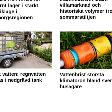
villamarknad och
nt lager i starkt
historiska volymer tr
ikläge i
sommarstiltjen
borgsregionen
 vatten: regnvatten
Vattenbrist största
s i nedgrävd tank
klimatoron bland sve
husägare