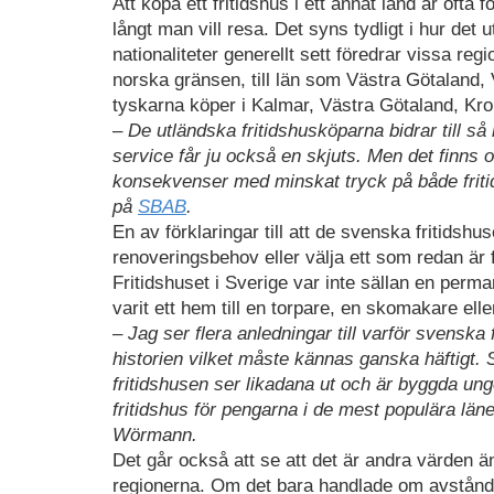
Att köpa ett fritidshus i ett annat land är oft
långt man vill resa. Det syns tydligt i hur det u
nationaliteter generellt sett föredrar vissa reg
norska gränsen, till län som Västra Götaland
tyskarna köper i Kalmar, Västra Götaland, K
– De utländska fritidshusköparna bidrar till s
service får ju också en skjuts. Men det finns 
konsekvenser med minskat tryck på både frit
på
SBAB
.
En av förklaringar till att de svenska fritidsh
renoveringsbehov eller välja ett som redan är f
Fritidshuset i Sverige var inte sällan en perma
varit ett hem till en torpare, en skomakare eller
– Jag ser flera anledningar till varför svenska
historien vilket måste kännas ganska häftigt. 
fritidshusen ser likadana ut och är byggda ung
fritidshus för pengarna i de mest populära lä
Wörmann.
Det går också att se att det är andra värden än
regionerna. Om det bara handlade om avstånde