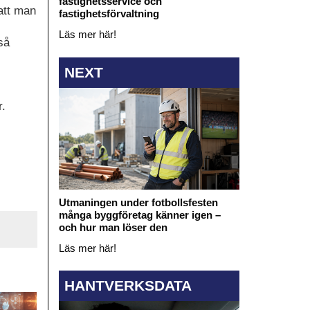
fastighetsservice och
 att man
fastighetsförvaltning
Läs mer här!
så
NEXT
r.
Utmaningen under fotbollsfesten
många byggföretag känner igen –
och hur man löser den
Läs mer här!
HANTVERKSDATA