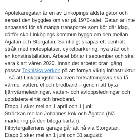
Apotekaregatan är en av Linköpings äldsta gator och
senast den byggdes om var på 1970-talet. Gatan är inte
anpassad för så många transporter som kör där idag,
därför ska Linköpings kommun bygga om den mellan
Ågatan och Storgatan. Samtidigt skapas ett centralt
stråk med mötesplatser, cykelparkering, nya träd och
en konstinstallation. Arbetet börjar i september och ska
vara klart våren 2020. Innan det arbetet drar igång
passar
Tekniska verken
på att förnya viktig infrastruktur
– så att Linköpingsborna även fortsättningsvis ska få
värme, vatten, el och bredband – genom att byta
fjärrvärmeledningar, vatten- och avloppsledningar och
uppdatera elnät och bredband.
Etapp 1 sker mellan 1 april och 1 juni:
Sträckan mellan Johannes kök och Ågatan (blå
markering på den bifoga kartan).
Filbytergallerians garage går att nå via Storgatan.
Etapp 2 sker mellan 1 juni och 31 augusti: