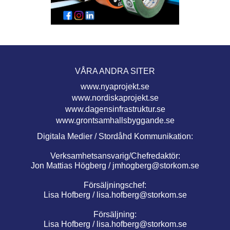
VÅRA ANDRA SITER
www.nyaprojekt.se
www.nordiskaprojekt.se
www.dagensinfrastruktur.se
www.grontsamhallsbyggande.se
Digitala Medier / Stordåhd Kommunikation:
Verksamhetsansvarig/Chefredaktör:
Jon Mattias Högberg /
jmhogberg@storkom.se
Försäljningschef:
Lisa Hofberg /
lisa.hofberg@storkom.se
Försäljning:
Lisa Hofberg /
lisa.hofberg@storkom.se