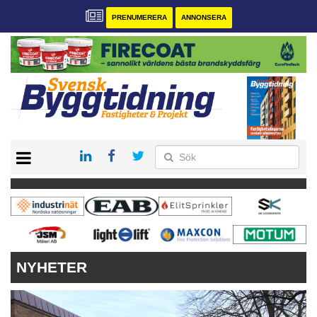
PRENUMERERA
ANNONSERA
START
PRENUMERERA
VÅRA ANDRA MAGASIN
ANNONSERA
KONTAKT
NYHETER