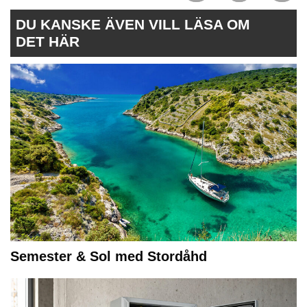
DU KANSKE ÄVEN VILL LÄSA OM
DET HÄR
Semester & Sol med Stordåhd