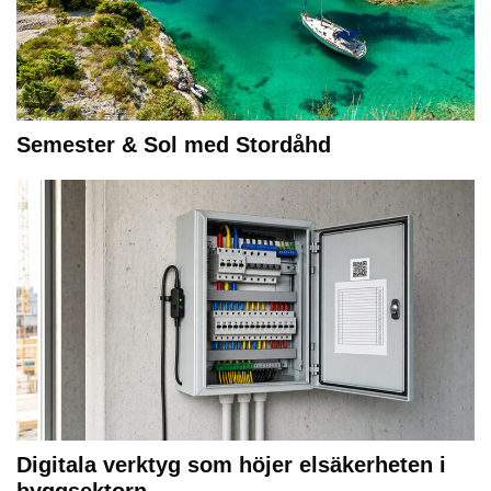
Semester & Sol med Stordåhd
Digitala verktyg som höjer elsäkerheten i
byggsektorn