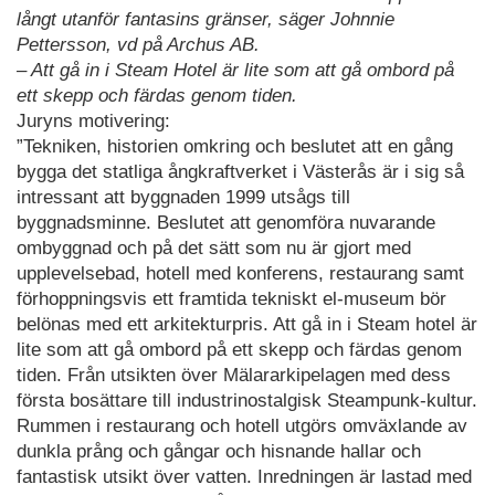
långt utanför fantasins gränser, säger Johnnie
Pettersson, vd på Archus AB.
– Att gå in i Steam Hotel är lite som att gå ombord på
ett skepp och färdas genom tiden.
Juryns motivering:
”Tekniken, historien omkring och beslutet att en gång
bygga det statliga ångkraftverket i Västerås är i sig så
intressant att byggnaden 1999 utsågs till
byggnadsminne. Beslutet att genomföra nuvarande
ombyggnad och på det sätt som nu är gjort med
upplevelsebad, hotell med konferens, restaurang samt
förhoppningsvis ett framtida tekniskt el-museum bör
belönas med ett arkitekturpris. Att gå in i Steam hotel är
lite som att gå ombord på ett skepp och färdas genom
tiden. Från utsikten över Mälararkipelagen med dess
första bosättare till industrinostalgisk Steampunk-kultur.
Rummen i restaurang och hotell utgörs omväxlande av
dunkla prång och gångar och hisnande hallar och
fantastisk utsikt över vatten. Inredningen är lastad med