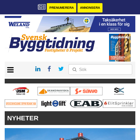
PRENUMERERA
ANNONSERA
START
PRENUMERERA
VÅRA ANDRA MAGASIN
ANNONSERA
KONTAKT
NYHETER