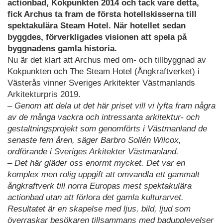
actionbad, Kokpunkten 2014 och tack vare detta,
fick Archus ta fram de första hotellskisserna till
spektakulära Steam Hotel. När hotellet sedan
byggdes, förverkligades visionen att spela på
byggnadens gamla historia.
Nu är det klart att Archus med om- och tillbyggnad av
Kokpunkten och The Steam Hotel (Ångkraftverket) i
Västerås vinner Sveriges Arkitekter Västmanlands
Arkitekturpris 2019.
– Genom att dela ut det här priset vill vi lyfta fram några
av de många vackra och intressanta arkitektur- och
gestaltningsprojekt som genomförts i Västmanland de
senaste fem åren, säger Barbro Sollén Wilcox,
ordförande i Sveriges Arkitekter Västmanland.
– Det här gläder oss enormt mycket. Det var en
komplex men rolig uppgift att omvandla ett gammalt
ångkraftverk till norra Europas mest spektakulära
actionbad utan att förlora det gamla kulturarvet.
Resultatet är en skapelse med ljus, bild, ljud som
överraskar besökaren tillsammans med badupplevelser