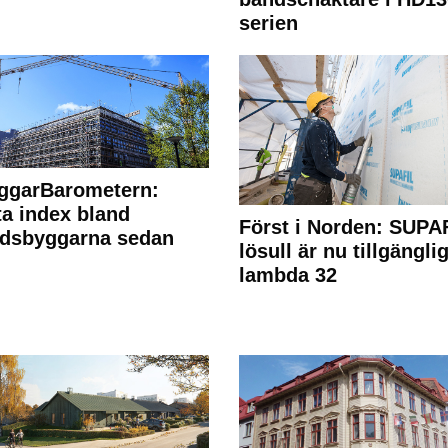
serien
ggarBarometern:
a index bland
Först i Norden: SUPA
adsbyggarna sedan
lösull är nu tillgänglig
lambda 32