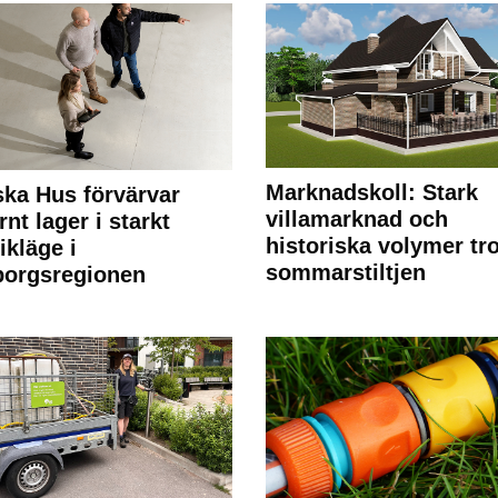
Marknadskoll: Stark
ka Hus förvärvar
villamarknad och
nt lager i starkt
historiska volymer tr
ikläge i
sommarstiltjen
borgsregionen