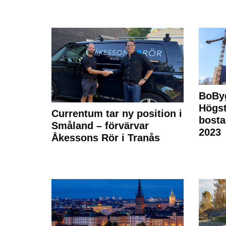
BoBy
Högst
Currentum tar ny position i
bost
Småland – förvärvar
2023
Åkessons Rör i Tranås