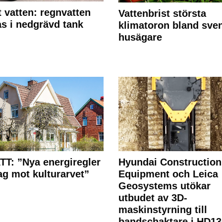
 vatten: regnvatten
Vattenbrist största
s i nedgrävd tank
klimatoron bland sve
husägare
T: ”Nya energiregler
Hyundai Construction
lag mot kulturarvet”
Equipment och Leica
Geosystems utökar
utbudet av 3D-
maskinstyrning till
bandschaktare i HD13