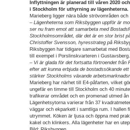
Inflyttningen är planerad till våren 2020 oc
i Stockholm för uthyrning av lägenheterna.
Marieberg ligger nära både strövområden och a
– Lägenheterna som Riksbyggen uppför är mode
ser nu fram emot att samarbeta med Bostadsf
Stockholmsområdet, där det är en stor brist på 
Christoffer Svensson, hyresstrateg på Riksby
Riksbyggen har tidigare samarbetat med Bosta
till exempel i Porslinskvarteren i Gustavsberg.
– Vi är glada för det fortsatta förtroendet frå
efter att kunna erbjuda de bostadssökande ett 
stärker Stockholms växande arbetsmarknadsreg
Marieberg har närhet till E4-påfarten, vilket gör
ungefär en timme till Stockholm och 40 minute
trafikerar området och en promenad utmed ån i
Lägenhetsytorna varierar från 37 kvadratmeter 
väggar och ekparkett i samtliga rum. I hallen f
utrymmet. Köken är ljusa och öppna med prak
kakel och klinkers. Alla lägenheter har en utep
Bild: Riksbyggen