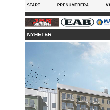
START
PRENUMERERA
V
NYHETER