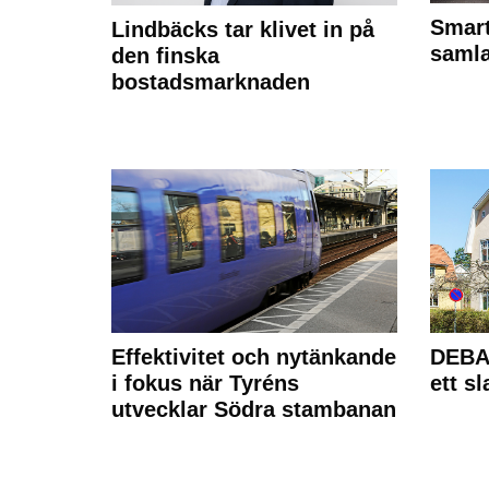
Smart
Lindbäcks tar klivet in på
samla
den finska
bostadsmarknaden
Effektivitet och nytänkande
DEBAT
i fokus när Tyréns
ett s
utvecklar Södra stambanan