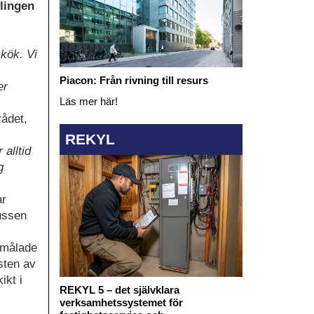
lingen
kök. Vi
Piacon: Från rivning till resurs
er
Läs mer här!
rådet,
REKYL
 alltid
g
ar
bussen
itmålade
esten av
ikt i
REKYL 5 – det självklara
verksamhetssystemet för