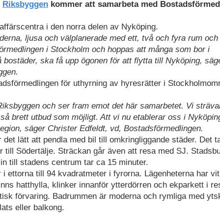
h
Riksbyggen
kommer att samarbeta med Bostadsförmed
ffärscentra i den norra delen av Nyköping.
rna, ljusa och välplanerade med ett, två och fyra rum och 
örmedlingen i Stockholm och hoppas att många som bor i
bostäder, ska få upp ögonen för att flytta till Nyköping, säg
ggen.
dsförmedlingen för uthyrning av hyresrätter i Stockholmom
n Riksbyggen och ser fram emot det här samarbetet. Vi strävar
så brett utbud som möjligt. Att vi nu etablerar oss i Nyköpin
ion, säger Christer Edfeldt, vd, Bostadsförmedlingen.
 det lätt att pendla med bil till omkringliggande städer. Det t
r till Södertälje. Sträckan går även att resa med SJ. Stads
n till stadens centrum tar ca 15 minuter.
i ettorna till 94 kvadratmeter i fyrorna. Lägenheterna har v
inns hatthylla, klinker innanför ytterdörren och ekparkett i r
tisk förvaring. Badrummen är moderna och rymliga med ytsk
lats eller balkong.