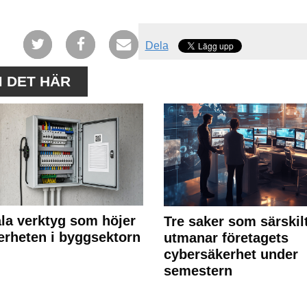
Dela
M DET HÄR
ala verktyg som höjer
Tre saker som särskil
erheten i byggsektorn
utmanar företagets
cybersäkerhet under
semestern