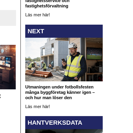
fastighetsservice och
fastighetsförvaltning
Läs mer här!
NEXT
Utmaningen under fotbollsfesten
många byggföretag känner igen –
t
och hur man löser den
Läs mer här!
HANTVERKSDATA