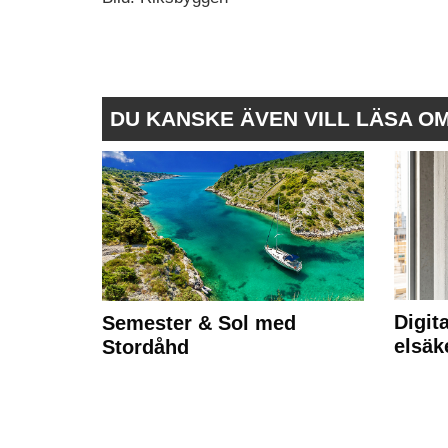
DU KANSKE ÄVEN VILL LÄSA O
Digit
Semester & Sol med
elsäk
Stordåhd