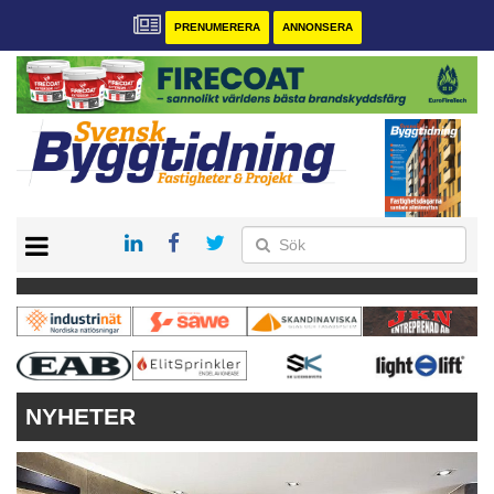
PRENUMERERA
ANNONSERA
START
PRENUMERERA
VÅRA ANDRA MAGASIN
ANNONSERA
KONTAKT
NYHETER