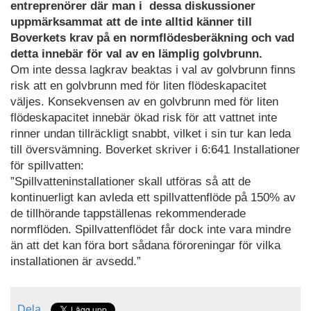
entreprenörer där man i dessa diskussioner
uppmärksammat att de inte alltid känner till
Boverkets krav på en normflödesberäkning och vad
detta innebär för val av en lämplig golvbrunn.
Om inte dessa lagkrav beaktas i val av golvbrunn finns
risk att en golvbrunn med för liten flödeskapacitet
väljes. Konsekvensen av en golvbrunn med för liten
flödeskapacitet innebär ökad risk för att vattnet inte
rinner undan tillräckligt snabbt, vilket i sin tur kan leda
till översvämning. Boverket skriver i 6:641 Installationer
för spillvatten:
”Spillvatteninstallationer skall utföras så att de
kontinuerligt kan avleda ett spillvattenflöde på 150% av
de tillhörande tappställenas rekommenderade
normflöden. Spillvattenflödet får dock inte vara mindre
än att det kan föra bort sådana föroreningar för vilka
installationen är avsedd.”
Dela