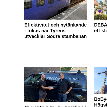
Effektivitet och nytänkande
DEBAT
i fokus när Tyréns
ett s
utvecklar Södra stambanan
BoBy
Högst