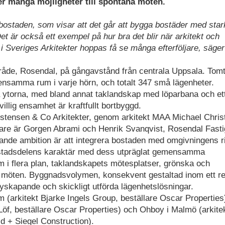
der många möjligheter till spontana möten.
yxbostaden, som visar att det går att bygga bostäder med sta
 Det är också ett exempel på hur bra det blir när arkitekt och
i i Sveriges Arkitekter hoppas få se många efterföljare, säger
mråde, Rosendal, på gångavstånd från centrala Uppsala. Tom
ensamma rum i varje hörn, och totalt 347 små lägenheter.
ytorna, med bland annat taklandskap med löparbana och et
illig ensamhet är kraftfullt bortbyggd.
istensen & Co Arkitekter, genom arkitekt MAA Michael Chri
are är Gorgen Abrami och Henrik Svanqvist, Rosendal Fasti
ande ambition är att integrera bostaden med omgivningens r
a stadsdelens karaktär med dess utpräglat gemensamma
i flera plan, taklandskapets mötesplatser, grönska och
na möten. Byggnadsvolymen, konsekvent gestaltad inom ett rep
skapande och skickligt utförda lägenhetslösningar.
(arkitekt Bjarke Ingels Group, beställare Oscar Properties
öf, beställare Oscar Properties) och Ohboy i Malmö (arkite
d + Siegel Construction).