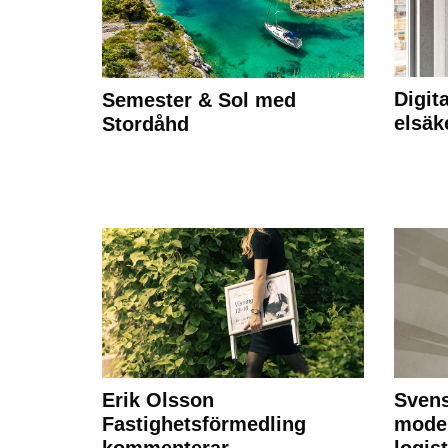
Digit
Semester & Sol med
elsäk
Stordåhd
Erik Olsson
Svens
Fastighetsförmedling
moder
kommenterar
logist