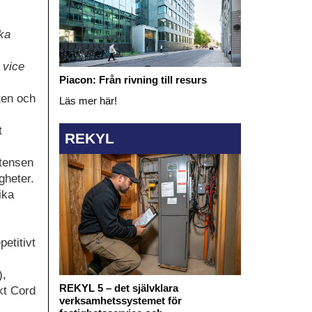
rka
 vice
Piacon: Från rivning till resurs
ten och
Läs mer här!
t
REKYL
stensen
gheter.
ika
etitivt
),
REKYL 5 – det självklara
kt Cord
verksamhetssystemet för