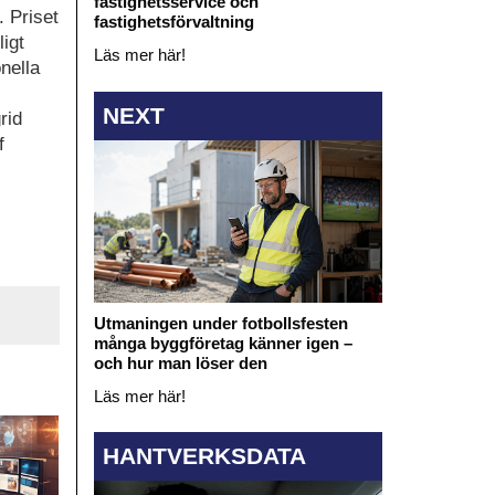
fastighetsservice och
 Priset
fastighetsförvaltning
igt
Läs mer här!
nella
NEXT
rid
f
Utmaningen under fotbollsfesten
många byggföretag känner igen –
och hur man löser den
Läs mer här!
HANTVERKSDATA