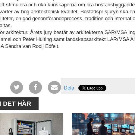
r att stimulera och öka kunskaperna om bra bostadsbyggande.
arter av hög arkitektonisk kvalitet. Bostadsprisjuryn ska enl
liteter, en god genomförandeprocess, tradition och internatio
altas.
ör arkitektur. Årets jury består av arkitekterna SAR/MSA Ing
amel och Peter Hulting samt landskapsarkitekt LAR/MSA Al
A Sandra van Rooij Edfelt.
Dela
M DET HÄR