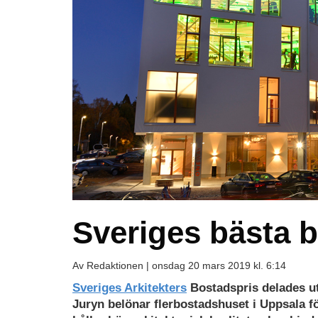
Sveriges bästa b
Av Redaktionen |
onsdag 20 mars 2019 kl. 6:14
Sveriges Arkitekters
Bostadspris delades ut 
Juryn belönar flerbostadshuset i Uppsala f