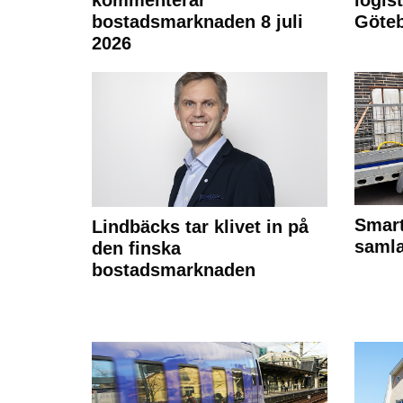
bostadsmarknaden 8 juli
Göte
2026
Smart
Lindbäcks tar klivet in på
samla
den finska
bostadsmarknaden