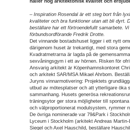
håller hög arkitektonisk kvalitet och erbju
– Inspiration Rosendal är ett steg bort från l
kvaliteter och bra funktioner utan att bli dyrt.
beställare har ett förtroendefullt samarbete. V
förbundsordförande Fredrik Drotte.
Det vinnande bostadshuset ligger i ett nytt o
därigenom huset är trekantigt, med stora gem
Kvadratmetrarna är lagda på de gemensamma 
sexvåningsgym i ett av hörnen. Risken för ofriv
Ansvarig arkitekt är Köpenhamnskontoret Chr
och arkitekt SAR/MSA Mikael Ahrbom. Beställ
Juryns vinnarmotivering: Projektets grundlägg
utbud av mötesplatser och att ytterligare ök
sammanhang. Husets generösa rekreationsrum 
träningsytor ger stora möjligheter till sponta
och välproportionerat modulsystem, rymmer ny
De övriga nominerade var 79&Park i Stockholm 
Lyceum i Stockholm (arkitekt Andreas Martin-L
Siegel och Axel Hauschild, beställare Hauschil