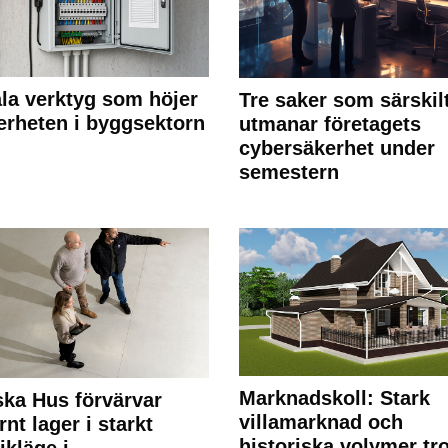
ala verktyg som höjer
Tre saker som särskil
erheten i byggsektorn
utmanar företagets
cybersäkerhet under
semestern
Marknadskoll: Stark
ka Hus förvärvar
villamarknad och
nt lager i starkt
historiska volymer tr
ikläge i