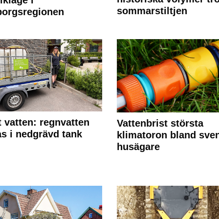
sommarstiltjen
borgsregionen
 vatten: regnvatten
Vattenbrist största
s i nedgrävd tank
klimatoron bland sve
husägare