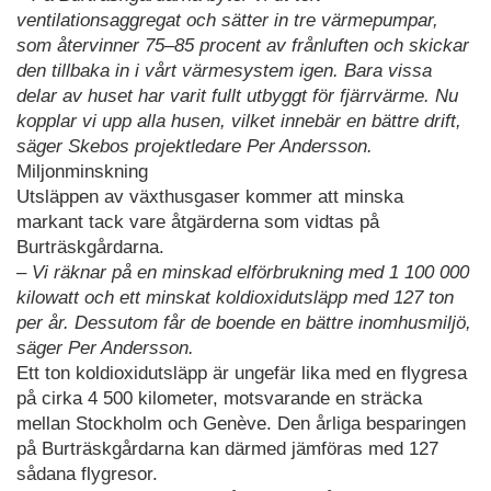
ventilationsaggregat och sätter in tre värmepumpar,
som återvinner 75–85 procent av frånluften och skickar
den tillbaka in i vårt värmesystem igen. Bara vissa
delar av huset har varit fullt utbyggt för fjärrvärme. Nu
kopplar vi upp alla husen, vilket innebär en bättre drift,
säger Skebos projektledare Per Andersson.
Miljonminskning
Utsläppen av växthusgaser kommer att minska
markant tack vare åtgärderna som vidtas på
Burträskgårdarna.
– Vi räknar på en minskad elförbrukning med 1 100 000
kilowatt och ett minskat koldioxidutsläpp med 127 ton
per år. Dessutom får de boende en bättre inomhusmiljö,
säger Per Andersson.
Ett ton koldioxidutsläpp är ungefär lika med en flygresa
på cirka 4 500 kilometer, motsvarande en sträcka
mellan Stockholm och Genève. Den årliga besparingen
på Burträskgårdarna kan därmed jämföras med 127
sådana flygresor.