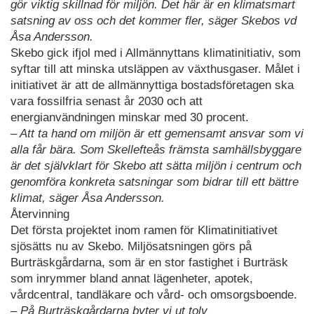
gör viktig skillnad för miljön. Det här är en klimatsmart
satsning av oss och det kommer fler, säger Skebos vd
Åsa Andersson.
Skebo gick ifjol med i Allmännyttans klimatinitiativ, som
syftar till att minska utsläppen av växthusgaser. Målet i
initiativet är att de allmännyttiga bostadsföretagen ska
vara fossilfria senast år 2030 och att
energianvändningen minskar med 30 procent.
– Att ta hand om miljön är ett gemensamt ansvar som vi
alla får bära. Som Skellefteås främsta samhällsbyggare
är det självklart för Skebo att sätta miljön i centrum och
genomföra konkreta satsningar som bidrar till ett bättre
klimat, säger Åsa Andersson.
Återvinning
Det första projektet inom ramen för Klimatinitiativet
sjösätts nu av Skebo. Miljösatsningen görs på
Burträskgårdarna, som är en stor fastighet i Burträsk
som inrymmer bland annat lägenheter, apotek,
vårdcentral, tandläkare och vård- och omsorgsboende.
– På Burträskgårdarna byter vi ut tolv