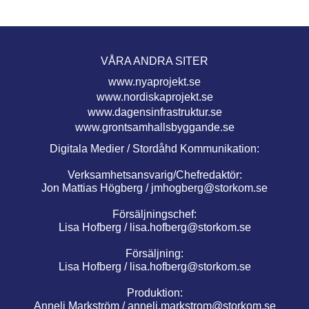
VÅRA ANDRA SITER
www.nyaprojekt.se
www.nordiskaprojekt.se
www.dagensinfrastruktur.se
www.grontsamhallsbyggande.se
Digitala Medier / Stordåhd Kommunikation:
Verksamhetsansvarig/Chefredaktör:
Jon Mattias Högberg /
jmhogberg@storkom.se
Försäljningschef:
Lisa Hofberg /
lisa.hofberg@storkom.se
Försäljning:
Lisa Hofberg /
lisa.hofberg@storkom.se
Produktion:
Anneli Markström /
anneli.markstrom@storkom.se