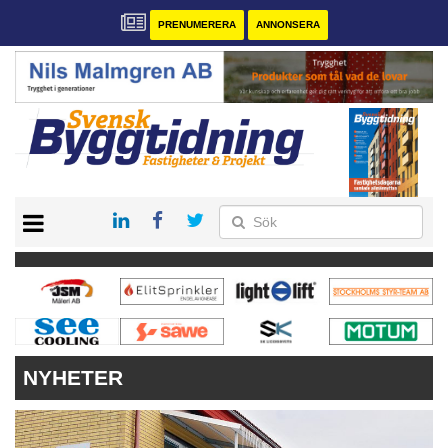
PRENUMERERA
ANNONSERA
START
PRENUMERERA
VÅRA ANDRA MAGASIN
ANNONSERA
KONTAKT
NYHETER