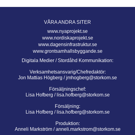
VÅRA ANDRA SITER
www.nyaprojekt.se
www.nordiskaprojekt.se
www.dagensinfrastruktur.se
www.grontsamhallsbyggande.se
Digitala Medier / Stordåhd Kommunikation:
Verksamhetsansvarig/Chefredaktör:
Jon Mattias Högberg /
jmhogberg@storkom.se
Försäljningschef:
Lisa Hofberg /
lisa.hofberg@storkom.se
Försäljning:
Lisa Hofberg /
lisa.hofberg@storkom.se
Produktion:
Anneli Markström /
anneli.markstrom@storkom.se