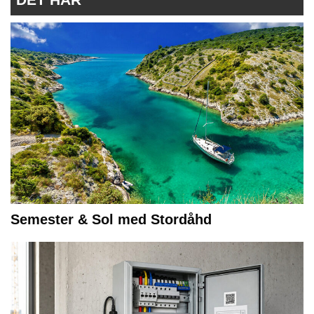
Semester & Sol med Stordåhd