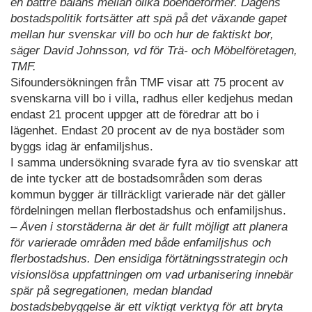
en bättre balans mellan olika boendeformer. Dagens
bostadspolitik fortsätter att spä på det växande gapet
mellan hur svenskar vill bo och hur de faktiskt bor,
säger David Johnsson, vd för Trä- och Möbelföretagen,
TMF.
Sifoundersökningen från TMF visar att 75 procent av
svenskarna vill bo i villa, radhus eller kedjehus medan
endast 21 procent uppger att de föredrar att bo i
lägenhet. Endast 20 procent av de nya bostäder som
byggs idag är enfamiljshus.
I samma undersökning svarade fyra av tio svenskar att
de inte tycker att de bostadsområden som deras
kommun bygger är tillräckligt varierade när det gäller
fördelningen mellan flerbostadshus och enfamiljshus.
– Även i storstäderna är det är fullt möjligt att planera
för varierade områden med både enfamiljshus och
flerbostadshus. Den ensidiga förtätningsstrategin och
visionslösa uppfattningen om vad urbanisering innebär
spär på segregationen, medan blandad
bostadsbebyggelse är ett viktigt verktyg för att bryta