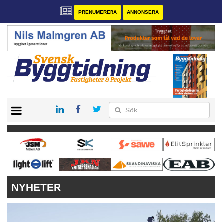
PRENUMERERA
ANNONSERA
START
PRENUMERERA
VÅRA ANDRA MAGASIN
ANNONSERA
KONTAKT
NYHETER