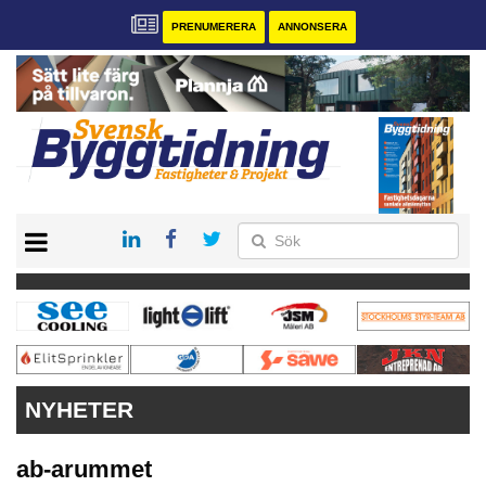
PRENUMERERA
ANNONSERA
START
PRENUMERERA
VÅRA ANDRA MAGASIN
ANNONSERA
KONTAKT
NYHETER
ab-arummet