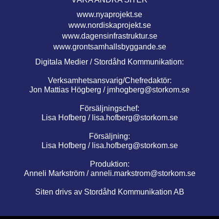
www.nyaprojekt.se
www.nordiskaprojekt.se
www.dagensinfrastruktur.se
www.grontsamhallsbyggande.se
Digitala Medier / Stordåhd Kommunikation:
Verksamhetsansvarig/Chefredaktör:
Jon Mattias Högberg /
jmhogberg@storkom.se
Försäljningschef:
Lisa Hofberg /
lisa.hofberg@storkom.se
Försäljning:
Lisa Hofberg /
lisa.hofberg@storkom.se
Produktion:
Anneli Markström /
anneli.markstrom@storkom.se
Siten drivs av Stordåhd Kommunikation AB