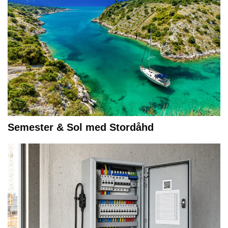
Semester & Sol med Stordåhd