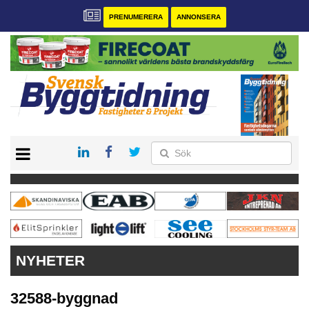
PRENUMERERA
ANNONSERA
START
PRENUMERERA
VÅRA ANDRA MAGASIN
ANNONSERA
KONTAKT
NYHETER
32588-byggnad