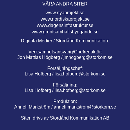
VÅRA ANDRA SITER
www.nyaprojekt.se
www.nordiskaprojekt.se
www.dagensinfrastruktur.se
www.grontsamhallsbyggande.se
Digitala Medier / Stordåhd Kommunikation:
Verksamhetsansvarig/Chefredaktör:
Jon Mattias Högberg /
jmhogberg@storkom.se
Försäljningschef:
Lisa Hofberg /
lisa.hofberg@storkom.se
Försäljning:
Lisa Hofberg /
lisa.hofberg@storkom.se
Produktion:
Anneli Markström /
anneli.markstrom@storkom.se
Siten drivs av Stordåhd Kommunikation AB