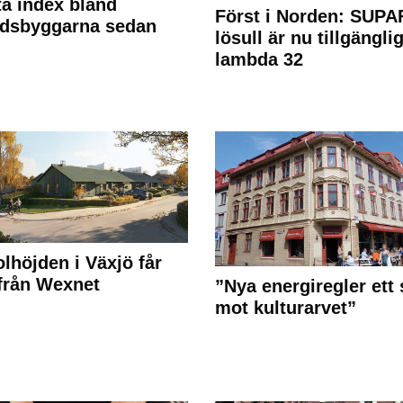
a index bland
Först i Norden: SUPA
adsbyggarna sedan
lösull är nu tillgänglig
lambda 32
olhöjden i Växjö får
 från Wexnet
”Nya energiregler ett 
mot kulturarvet”