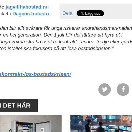
nde
jagvillhabostad.nu
Dela
ikel i
Dagens Industri:
en blir allt svårare för unga riskerar andrahandsmarknaden
ör en hel generation. Den 1 juli blir det lättare att hyra ut i
 unga vuxna ska ha osäkra kontrakt i andra, tredje eller fjär
en istället ska fokusera på att lösa bostadsbristen.”
skontrakt-los-bostadskrisen/
M DET HÄR