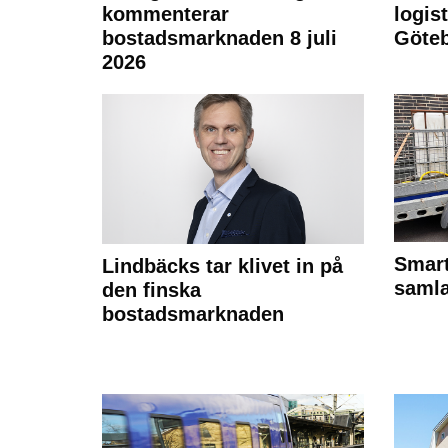
kommenterar
logist
bostadsmarknaden 8 juli
Göte
2026
Smart
Lindbäcks tar klivet in på
samla
den finska
bostadsmarknaden