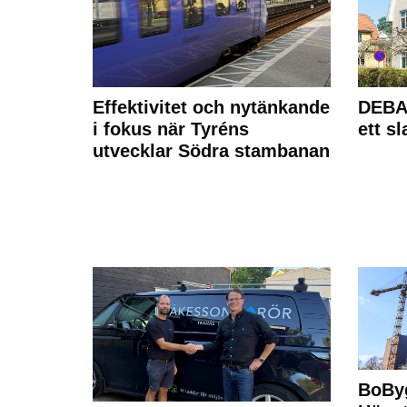
Effektivitet och nytänkande
DEBAT
i fokus när Tyréns
ett s
utvecklar Södra stambanan
BoBy