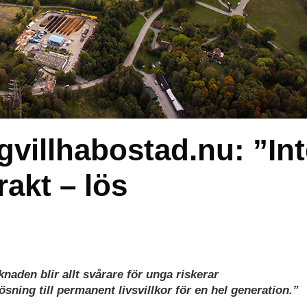
villhabostad.nu: ”Int
akt – lös
aden blir allt svårare för unga riskerar
ösning till permanent livsvillkor för en hel generation.”