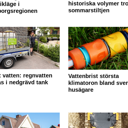
historiska volymer tr
ikläge i
sommarstiltjen
borgsregionen
 vatten: regnvatten
Vattenbrist största
s i nedgrävd tank
klimatoron bland sve
husägare