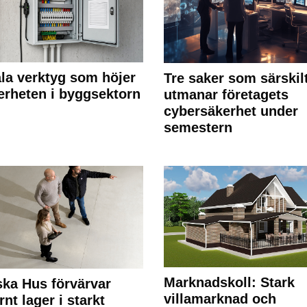
ala verktyg som höjer
Tre saker som särskil
erheten i byggsektorn
utmanar företagets
cybersäkerhet under
semestern
Marknadskoll: Stark
ka Hus förvärvar
villamarknad och
nt lager i starkt