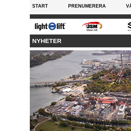
START
PRENUMERERA
V
NYHETER