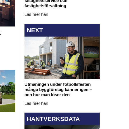
fastighetsservice och
fastighetsförvaltning
Läs mer här!
NEXT
t
Utmaningen under fotbollsfesten
många byggföretag känner igen –
och hur man löser den
Läs mer här!
HANTVERKSDATA