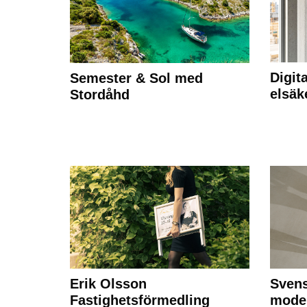
Digit
Semester & Sol med
elsäk
Stordåhd
Erik Olsson
Svens
Fastighetsförmedling
moder