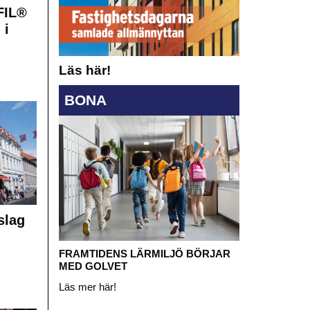
FIL®
 i
Läs här!
BONA
slag
FRAMTIDENS LÄRMILJÖ BÖRJAR
MED GOLVET
Läs mer här!