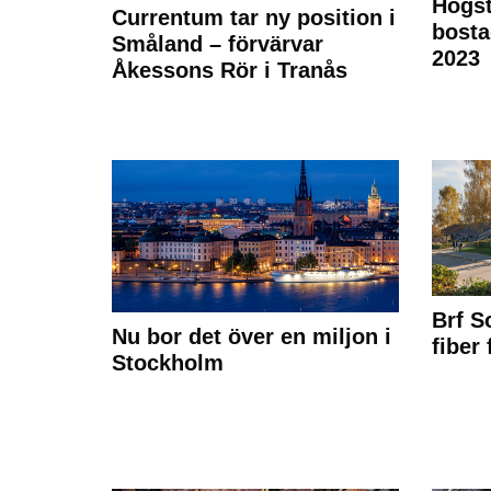
Högst
Currentum tar ny position i
bost
Småland – förvärvar
2023
Åkessons Rör i Tranås
Brf S
Nu bor det över en miljon i
fiber
Stockholm