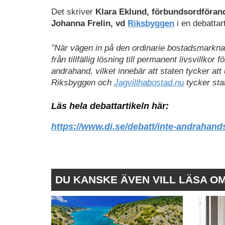
Det skriver
Klara Eklund, förbundsordföra
Johanna Frelin, vd
Riksbyggen
i en debattart
”När vägen in på den ordinarie bostadsmarknad
från tillfällig lösning till permanent livsvillkor f
andrahand, vilket innebär att staten tycker att
Riksbyggen och
Jagvillhabostad.nu
tycker stat
Läs hela debattartikeln här:
https://www.di.se/debatt/inte-andrahand
DU KANSKE ÄVEN VILL LÄSA O