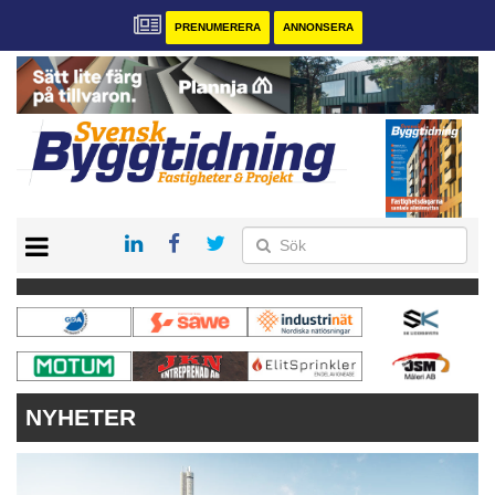
PRENUMERERA
ANNONSERA
START
PRENUMERERA
VÅRA ANDRA MAGASIN
ANNONSERA
KONTAKT
NYHETER