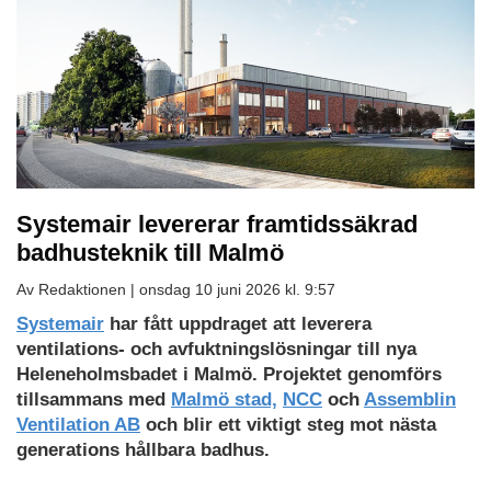
Systemair levererar framtidssäkrad
badhusteknik till Malmö
Av Redaktionen |
onsdag 10 juni 2026 kl. 9:57
Systemair
har fått uppdraget att leverera
ventilations- och avfuktningslösningar till nya
Heleneholmsbadet i Malmö. Projektet genomförs
tillsammans med
Malmö stad,
NCC
och
Assemblin
Ventilation AB
och blir ett viktigt steg mot nästa
generations hållbara badhus.