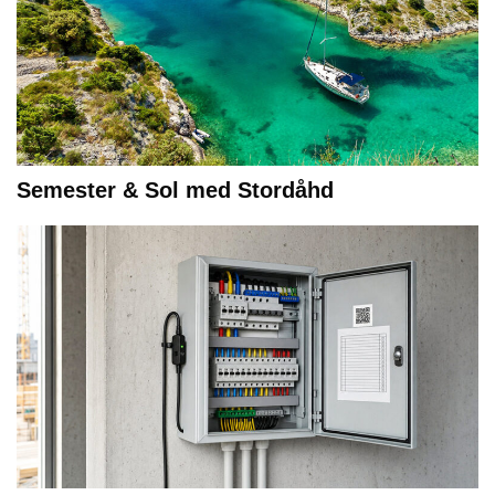
Semester & Sol med Stordåhd