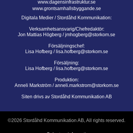
www.dagensinfrastruktur.se
www.grontsamhallsbyggande.se
Digitala Medier / Stordåhd Kommunikation:
Verksamhetsansvarig/Chefredaktör:
Jon Mattias Högberg /
jmhogberg@storkom.se
Försäljningschef:
Lisa Hofberg /
lisa.hofberg@storkom.se
Försäljning:
Lisa Hofberg /
lisa.hofberg@storkom.se
Produktion:
Anneli Markström /
anneli.markstrom@storkom.se
Siten drivs av Stordåhd Kommunikation AB
©
2026 Stordåhd Kommunikation AB, All rights reserved.