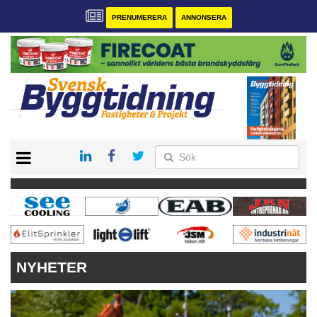
PRENUMERERA
ANNONSERA
START
PRENUMERERA
VÅRA ANDRA MAGASIN
ANNONSERA
KONTAKT
NYHETER