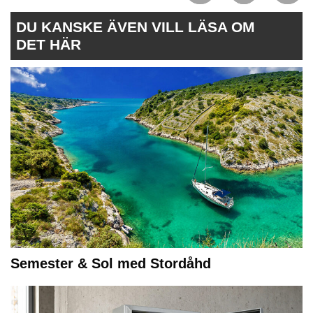
DU KANSKE ÄVEN VILL LÄSA OM
DET HÄR
Semester & Sol med Stordåhd