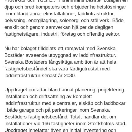
Provektor och TG:s El. Tillsammans besitter bolagen en
djup och bred kompetens och erbjuder helhetslösningar
inom bland annat elinstallationer, laddinfrastruktur,
belysning, energilagring, solenergi och ställverk. Både
enskilt och genom samverkan hjälper de dagligen
fastighetsägare, industri, företag och offentlig sektor.
Nu har bolaget tilldelats ett ramavtal med Svenska
Bostäder avseende utbyggnad av laddinfrastruktur.
Svenska Bostäders långsiktiga ambition är att hela
fastighetsbeståndet ska vara färdigutrustat med
laddinfrastruktur senast år 2030.
Uppdraget omfattar bland annat planering, projektering,
installation och driftsättning av komplett
laddinfrastruktur med elcentraler, elskåp och laddboxar
i både garage och på parkeringar inom Svenska
Bostäders fastighetsbestånd. Totalt handlar det om
installationer vid 166 fastigheter inom Stockholms stad.
Uppdraget innefattar även en initial inventering och