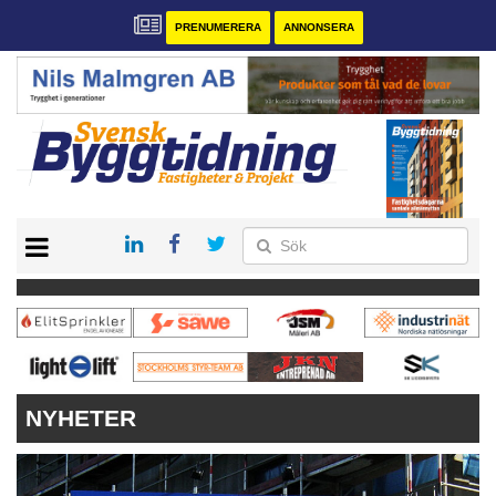
PRENUMERERA
ANNONSERA
START
PRENUMERERA
VÅRA ANDRA MAGASIN
ANNONSERA
KONTAKT
NYHETER