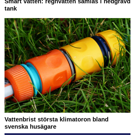
Smart vatten: regnvatten samlas i nedgrävd
tank
Vattenbrist största klimatoron bland
svenska husägare