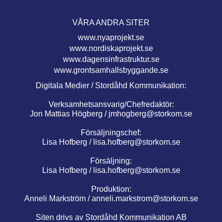
VÅRA ANDRA SITER
www.nyaprojekt.se
www.nordiskaprojekt.se
www.dagensinfrastruktur.se
www.grontsamhallsbyggande.se
Digitala Medier / Stordåhd Kommunikation:
Verksamhetsansvarig/Chefredaktör:
Jon Mattias Högberg /
jmhogberg@storkom.se
Försäljningschef:
Lisa Hofberg /
lisa.hofberg@storkom.se
Försäljning:
Lisa Hofberg /
lisa.hofberg@storkom.se
Produktion:
Anneli Markström /
anneli.markstrom@storkom.se
Siten drivs av Stordåhd Kommunikation AB