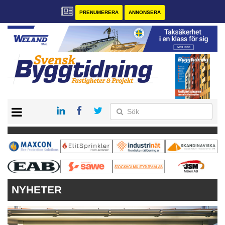
PRENUMERERA
ANNONSERA
START
PRENUMERERA
VÅRA ANDRA MAGASIN
ANNONSERA
KONTAKT
NYHETER