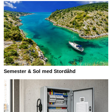
Semester & Sol med Stordåhd