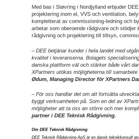
Med bas i Støvring i Nordjylland erbjuder DEE
projektering inom el, VVS och ventilation, bel
kompletterat av commissioning-ledning och by
arbetar som oberoende rådgivare och stödjer 
rådgivning och projektering till tillsyn, comm
– DEE betjänar kunder i hela landet med utgån
kvalitet i leveranserna. Bolagets specialiser
danska plattform väl och stärker både vårt d
XPartners utökas möjligheterna till samarbete 
Ødum, Managing Director för XPartners D
– För oss handlar det om att fortsätta utvec
byggt verksamheten på. Som en del av XPartners
möjligheter att ta oss an större och mer kom
partner i DEE Teknisk Rådgivning.
Om DEE Teknisk Rådgivning
DEE Teknisk Rådgivning ApS är en dansk teknikkonsult grun