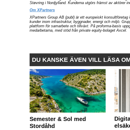
Støvring i Nordjylland. Kunderna utgörs främst av aktörer in
Om XPartners
XPartners Group AB (publ) är ett europeiskt konsultföretag
kunder inom infrastruktur, byggnader, energi och miljö. G
plattform för samarbete och tillväxt. På proforma-basis upp
medarbetarna, med stöd från private equity-bolaget Axcel.
DU KANSKE ÄVEN VILL LÄSA O
Digit
Semester & Sol med
elsäk
Stordåhd