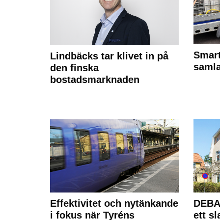
Smart
Lindbäcks tar klivet in på
samla
den finska
bostadsmarknaden
Effektivitet och nytänkande
DEBAT
i fokus när Tyréns
ett s