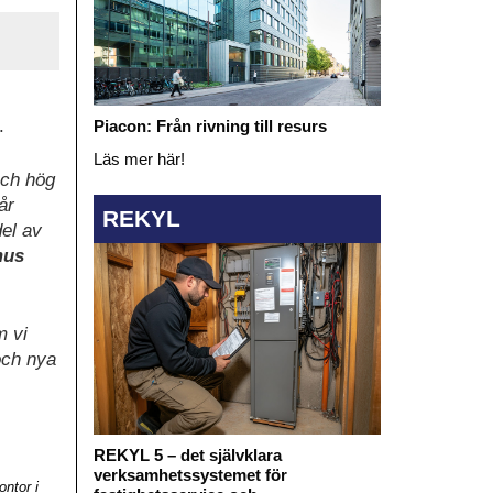
.
Piacon: Från rivning till resurs
Läs mer här!
och hög
år
REKYL
el av
mus
m vi
och nya
REKYL 5 – det självklara
verksamhetssystemet för
ntor i