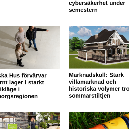
cybersäkerhet under
semestern
Marknadskoll: Stark
ka Hus förvärvar
villamarknad och
nt lager i starkt
historiska volymer tr
ikläge i
sommarstiltjen
borgsregionen