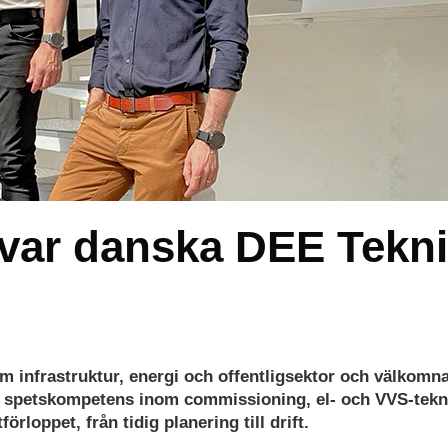
rvar danska DEE Tekn
m infrastruktur, energi och offentligsektor och välkomn
för spetskompetens inom commissioning, el- och VVS-tekn
rloppet, från tidig planering till drift.