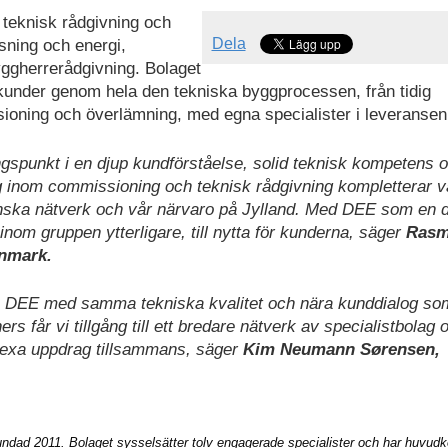
 teknisk rådgivning och
Dela
ysning och energi,
ggherrerådgivning. Bolaget
kunder genom hela den tekniska byggprocessen, från tidig
issioning och överlämning, med egna specialister i leveransen
gspunkt i en djup kundförståelse, solid teknisk kompetens 
ing inom commissioning och teknisk rådgivning kompletterar v
anska nätverk och vår närvaro på Jylland. Med DEE som en d
inom gruppen ytterligare, till nytta för kunderna, säger
Ras
anmark.
kla DEE med samma tekniska kvalitet och nära kunddialog so
 får vi tillgång till ett bredare nätverk av specialistbolag 
plexa uppdrag tillsammans, säger
Kim Neumann Sørensen,
dad 2011. Bolaget sysselsätter tolv engagerade specialister och har huvudko