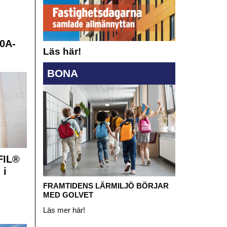
0A-
Läs här!
BONA
FIL®
 i
FRAMTIDENS LÄRMILJÖ BÖRJAR
MED GOLVET
Läs mer här!