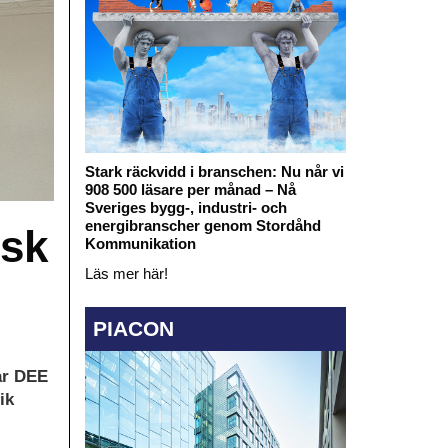
Stark räckvidd i branschen: Nu når vi
908 500 läsare per månad – Nå
Sveriges bygg-, industri- och
energibranscher genom Stordåhd
isk
Kommunikation
Läs mer här!
PIACON
ar DEE
ik