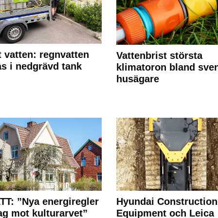
 vatten: regnvatten
Vattenbrist största
s i nedgrävd tank
klimatoron bland sve
husägare
T: ”Nya energiregler
Hyundai Construction
lag mot kulturarvet”
Equipment och Leica