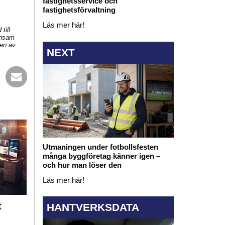
fastighetsservice och
fastighetsförvaltning
Läs mer här!
till
ensam
gen av
NEXT
Utmaningen under fotbollsfesten
många byggföretag känner igen –
och hur man löser den
Läs mer här!
t
HANTVERKSDATA