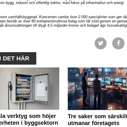
om bygg, industri och offentlig sektor, med fokus på infrastruktur och energi.
 inom samhällsbyggnad. Koncernen samlar över 2 000 specialister som ger råd 
ruppen består av över 80 entreprenörsdrivna bolag som får stöd genom en gem
går årsomsättningen till drygt 4,5 miljarder kronor och bolaget ägs huvudsakli
M DET HÄR
ala verktyg som höjer
Tre saker som särskil
erheten i byggsektorn
utmanar företagets