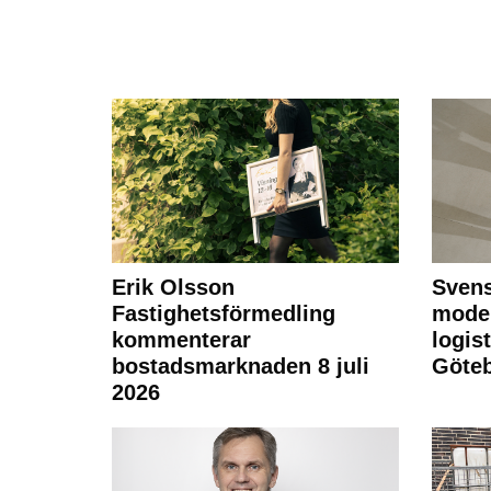
Erik Olsson
Svens
Fastighetsförmedling
moder
kommenterar
logist
bostadsmarknaden 8 juli
Göte
2026