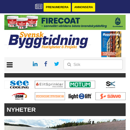
PRENUMERERA
ANNONSERA
START
PRENUMERERA
VÅRA ANDRA MAGASIN
ANNONSERA
KONTAKT
NYHETER