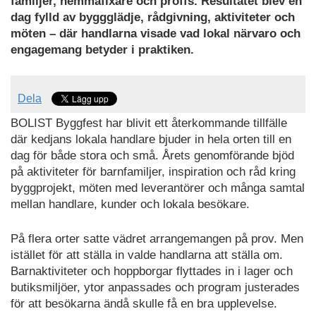
familjer, hemmafixare och proffs. Resultatet blev en
dag fylld av byggglädje, rådgivning, aktiviteter och
möten – där handlarna visade vad lokal närvaro och
engagemang betyder i praktiken.
Dela
BOLIST Byggfest har blivit ett återkommande tillfälle
där kedjans lokala handlare bjuder in hela orten till en
dag för både stora och små. Årets genomförande bjöd
på aktiviteter för barnfamiljer, inspiration och råd kring
byggprojekt, möten med leverantörer och många samtal
mellan handlare, kunder och lokala besökare.
På flera orter satte vädret arrangemangen på prov. Men
istället för att ställa in valde handlarna att ställa om.
Barnaktiviteter och hoppborgar flyttades in i lager och
butiksmiljöer, ytor anpassades och program justerades
för att besökarna ändå skulle få en bra upplevelse.