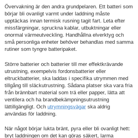
Övervakning är den andra grundpelaren. Ett batteri som
börjar bli ovanligt varmt under laddning måste
upptäckas innan termisk rusning tagit fart. Leta efter
missfärgningar, spruckna kablar, utbuktningar eller
onormal värmeutveckling. Handhållna elverktyg och
små personliga enheter behöver behandlas med samma
rutiner som tyngre batteripaket.
Större batterier och batterier till mer effektkrävande
utrustning, exempelvis fordonsbatterier eller
eltruckbatterier, ska laddas i specifika utrymmen med
tillgång till släckutrustning. Sådana platser ska vara fria
från brännbart material som trä eller papper, lätta att
ventilera och ha brandbekämpningsutrustning
lättillgängligt. Och
utrymningsvägar
ska aldrig
användas för laddning.
När något börjar lukta bränt, pyra eller bli ovanligt hett:
bryt laddningen om det kan göras säkert, larma