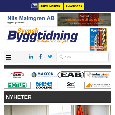
PRENUMERERA
ANNONSERA
START
PRENUMERERA
VÅRA ANDRA MAGASIN
ANNONSERA
KONTAKT
NYHETER