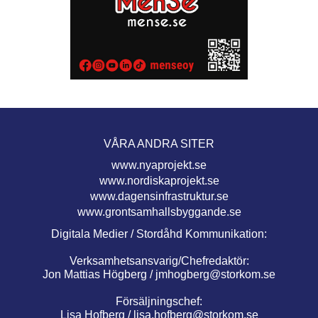
VÅRA ANDRA SITER
www.nyaprojekt.se
www.nordiskaprojekt.se
www.dagensinfrastruktur.se
www.grontsamhallsbyggande.se
Digitala Medier / Stordåhd Kommunikation:
Verksamhetsansvarig/Chefredaktör:
Jon Mattias Högberg /
jmhogberg@storkom.se
Försäljningschef:
Lisa Hofberg /
lisa.hofberg@storkom.se