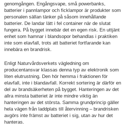
genomgången. Engångsvape, små powerbanks,
batterier i pannlampor och ficklampor är produkter som
personalen sällan tänker på såsom innehållande
batterier. De landar lätt i fel container när de slutat
fungera. På bygget innebär det en egen risk. En uttjänt
enhet som hamnar i blandsopor behandlas i praktiken
inte som elavfall, trots att batteriet fortfarande kan
innebära en brandrisk.
Enligt Naturvårdsverkets vägledning om
producentansvar klassas denna typ av elektronik som
liten elutrustning. Den hör hemma i fraktionen för
elavfall, inte i blandavfall. Korrekt sortering är därför en
del av brandsäkerheten på bygget. Hanteringen av det
allra minsta batteriet är inte mindre viktig än
hanteringen av det största. Samma grundprincip gäller
hela vägen från laddplats till återvinning – brandrisken
avgörs inte främst av batteriet i sig, utan av hur det
hanteras.