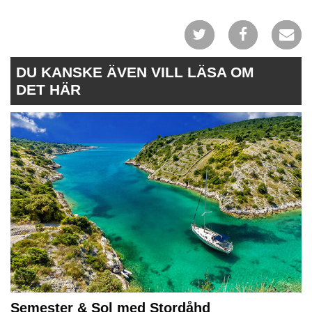
DU KANSKE ÄVEN VILL LÄSA OM
DET HÄR
Semester & Sol med Stordåhd