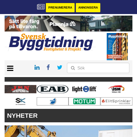
PRENUMERERA
ANNONSERA
START
PRENUMERERA
VÅRA ANDRA MAGASIN
ANNONSERA
KONTAKT
NYHETER