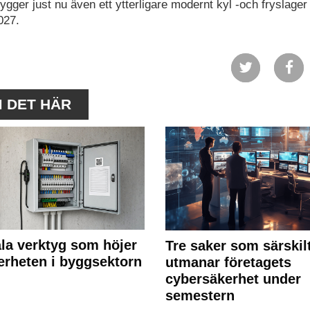
ygger just nu även ett ytterligare modernt kyl -och fryslage
027.
M DET HÄR
ala verktyg som höjer
Tre saker som särskil
erheten i byggsektorn
utmanar företagets
cybersäkerhet under
semestern