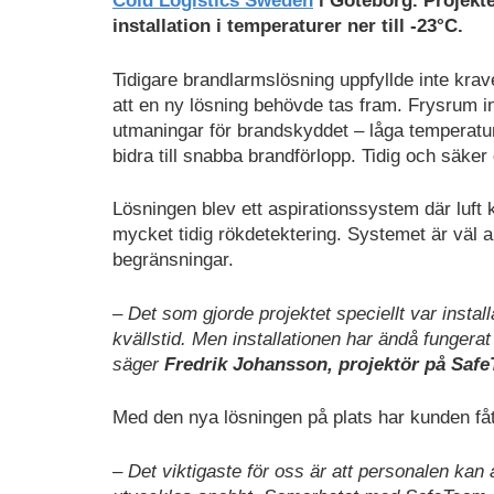
Cold Logistics Sweden
i Göteborg. Projekt
installation i temperaturer ner till -23°C.
Tidigare brandlarmslösning uppfyllde inte krave
att en ny lösning behövde tas fram. Frysrum i
utmaningar för brandskyddet – låga temperatu
bidra till snabba brandförlopp. Tidig och säker
Lösningen blev ett aspirationssystem där luft k
mycket tidig rökdetektering. Systemet är väl a
begränsningar.
– Det som gjorde projektet speciellt var insta
kvällstid. Men installationen har ändå fungerat
säger
Fredrik Johansson, projektör på Saf
Med den nya lösningen på plats har kunden fått
– Det viktigaste för oss är att personalen kan 