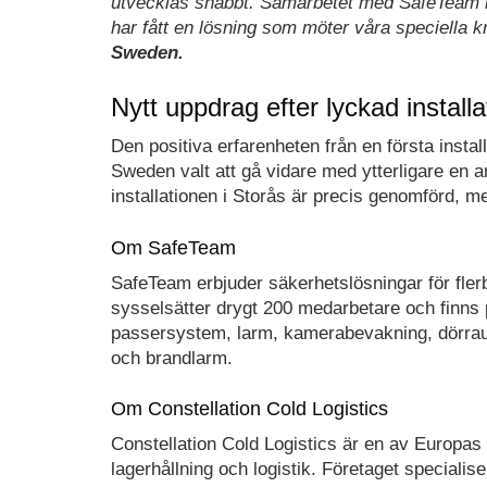
utvecklas snabbt. Samarbetet med SafeTeam ha
har fått en lösning som möter våra speciella 
Sweden.
Nytt uppdrag efter lyckad installa
Den positiva erfarenheten från en första install
Sweden valt att gå vidare med ytterligare en
installationen i Storås är precis genomförd, 
Om SafeTeam
SafeTeam erbjuder säkerhetslösningar för flerb
sysselsätter drygt 200 medarbetare och finns 
passersystem, larm, kamerabevakning, dörrau
och brandlarm.
Om Constellation Cold Logistics
Constellation Cold Logistics är en av Europas
lagerhållning och logistik. Företaget specialis