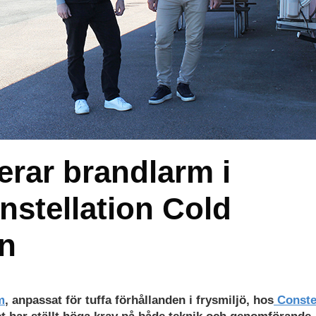
erar brandlarm i
nstellation Cold
n
m
, anpassat för tuffa förhållanden i frysmiljö, hos
Constel