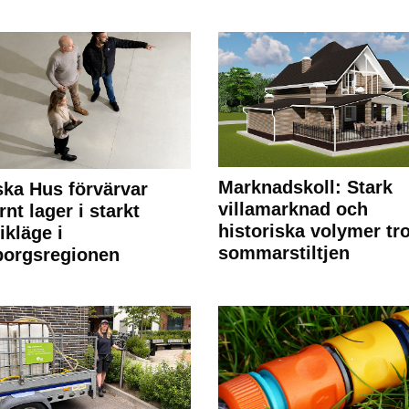
Marknadskoll: Stark
ka Hus förvärvar
villamarknad och
nt lager i starkt
historiska volymer tr
ikläge i
sommarstiltjen
borgsregionen