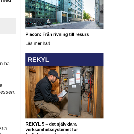
, med
Piacon: Från rivning till resurs
Läs mer här!
REKYL
an ha
e
cessen,
REKYL 5 – det självklara
 kan
verksamhetssystemet för