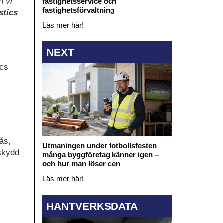
h vi
fastighetsservice och
fastighetsförvaltning
stics
Läs mer här!
NEXT
ics
ås,
Utmaningen under fotbollsfesten
skydd
många byggföretag känner igen –
och hur man löser den
Läs mer här!
HANTVERKSDATA