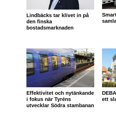
Smart
Lindbäcks tar klivet in på
samla
den finska
bostadsmarknaden
Effektivitet och nytänkande
DEBAT
i fokus när Tyréns
ett s
utvecklar Södra stambanan