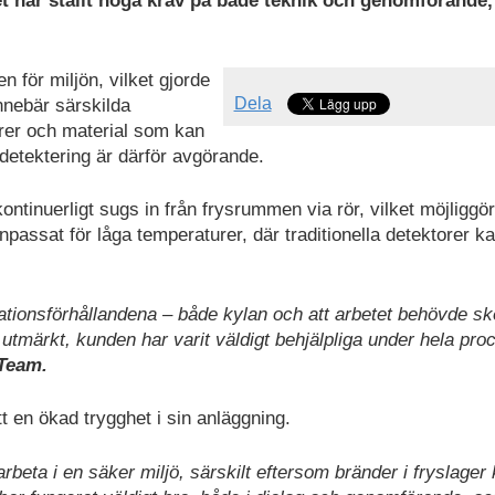
et har ställt höga krav på både teknik och genomförande
n för miljön, vilket gjorde
Dela
nnebär särskilda
rer och material som kan
 detektering är därför avgörande.
ontinuerligt sugs in från frysrummen via rör, vilket möjliggör
npassat för låga temperaturer, där traditionella detektorer k
llationsförhållandena – både kylan och att arbetet behövde sk
 utmärkt, kunden har varit väldigt behjälpliga under hela pro
eTeam.
 en ökad trygghet i sin anläggning.
arbeta i en säker miljö, särskilt eftersom bränder i fryslager