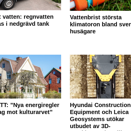
 vatten: regnvatten
Vattenbrist största
s i nedgrävd tank
klimatoron bland sve
husägare
T: ”Nya energiregler
Hyundai Construction
lag mot kulturarvet”
Equipment och Leica
Geosystems utökar
utbudet av 3D-