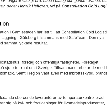
r fungerat väldigt bra, både i dialog och genomförande, oc
krav, säger
Henrik Hellgren, vd på Constellation Cold Logi
tion
ation i Gamlestaden har lett till att Constellation Cold Logist
 anläggning i Göteborg tillsammans med SafeTeam. Den nya
med samma lyckade resultat.
ostadshus, företag och offentliga fastigheter. Företaget
på sju orter runt om i Sverige. Tillsammans arbetar de med l
tomatik. Samt i region Väst även med inbrottsskydd, brand
 ledande oberoende leverantörer av temperaturkontrollerad
erar sig på kyl- och fryslösningar för livsmedelsproducenter,