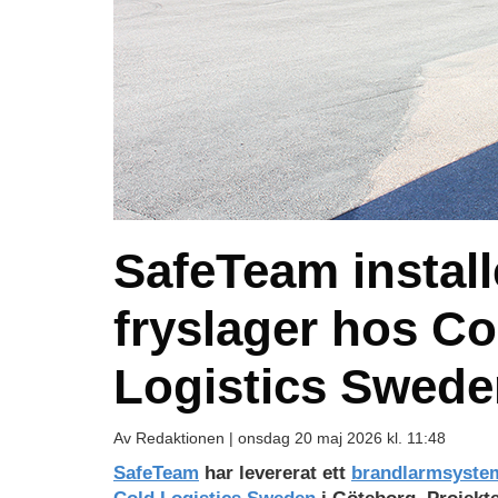
SafeTeam install
fryslager hos Co
Logistics Swede
Av Redaktionen |
onsdag 20 maj 2026 kl. 11:48
SafeTeam
har levererat ett
brandlarmsyste