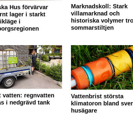
Marknadskoll: Stark
ka Hus förvärvar
villamarknad och
nt lager i starkt
historiska volymer tr
ikläge i
sommarstiltjen
borgsregionen
 vatten: regnvatten
Vattenbrist största
s i nedgrävd tank
klimatoron bland sve
husägare