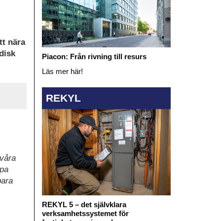
tt nära
disk
Piacon: Från rivning till resurs
Läs mer här!
REKYL
 våra
apa
bara
REKYL 5 – det självklara
verksamhetssystemet för