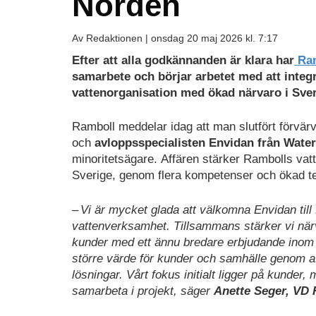
Norden
Av Redaktionen |
onsdag 20 maj 2026 kl. 7:17
Efter att alla godkännanden är klara har
Ram
samarbete och börjar arbetet med att integ
vattenorganisation med ökad närvaro i Sv
Ramboll meddelar idag att man slutfört förvär
och
avloppsspecialisten Envidan från Wate
minoritetsägare. Affären stärker Rambolls vatt
Sverige, genom flera kompetenser och ökad te
– Vi är mycket glada att välkomna Envidan till 
vattenverksamhet. Tillsammans stärker vi när
kunder med ett ännu bredare erbjudande inom
större värde för kunder och samhälle genom at
lösningar. Vårt fokus initialt ligger på kunder
samarbeta i projekt, säger
Anette Seger, VD 