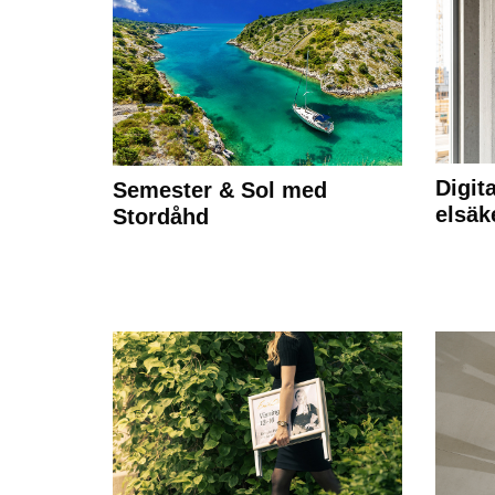
Digit
Semester & Sol med
elsäk
Stordåhd