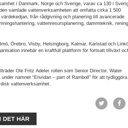
rksamhet i Danmark, Norge och Sverige, varav ca 130 i Sveri
en samlade vattenverksamheten att omfatta cirka 1 500
ärdekedjan, från rådgivning och planering till avancerade
mningshantering, vattenresursplanering, dammteknik, renin
lmö, Örebro, Visby, Helsingborg, Kalmar, Karlstad och Linkö
isation innebär en kraftfull plattform för fortsatt tillväxt oc
llträder Ole Fritz Adeler rollen som Senior Director, Water
 under namnet “Envidan – part of Ramboll” för att tydliggöra 
disk vattenverksamhet.
M DET HÄR