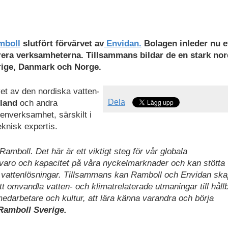
boll
slutfört förvärvet av
Envidan.
Bolagen inleder nu e
rera verksamheterna. Tillsammans bildar de en stark nor
erige, Danmark och Norge.
vet av den nordiska vatten-
Dela
rland
och andra
enverksamhet, särskilt i
knisk expertis.
Ramboll. Det här är ett viktigt steg för vår globala
varo och kapacitet på våra nyckelmarknader och kan stötta
 vattenlösningar. Tillsammans kan Ramboll och Envidan sk
t omvandla vatten- och klimatrelaterade utmaningar till håll
, medarbetare och kultur, att lära känna varandra och börja
Ramboll Sverige.