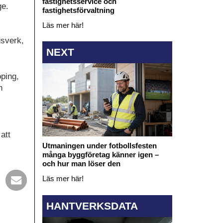
fastighetsservice och
ge.
fastighetsförvaltning
Läs mer här!
gsverk,
NEXT
ping,
h
att
Utmaningen under fotbollsfesten
många byggföretag känner igen –
och hur man löser den
Läs mer här!
HANTVERKSDATA