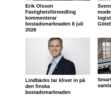
Erik Olsson
Svens
Fastighetsförmedling
moder
kommenterar
logist
bostadsmarknaden 8 juli
Göte
2026
Smart
Lindbäcks tar klivet in på
samla
den finska
bostadsmarknaden