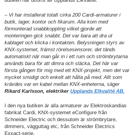
butiken har utförts av Upplands Elkvalité.
– Vi har installerat totalt cirka 200 Cardi-armaturer i
butik, lager, kontor och fikarum. Alla kom med
förmonterad snabbkoppling vilket gjorde att
monteringen gick snabbt. Det var bara att dra ut
kablaget och klicka i kontakten. Belysningen styrs av
KNX-systemet, främst rörelsesensorer, det tänds
automatiskt när man går in i ett rum och strömbrytarna
används bara för att dimra och släcka. Det här var
första gången för mig med ett KNX-projekt, men det var
mycket smidigt och enkelt att hålla på med. Allt som
krävdes var en kabel mellan KNX-enheterna, säger
Rikard Karlsson, elektriker
Upplands Elkvalité AB.
I den nya butiken är alla armaturer av Elektroskandias
fabrikat Cardi, KNX-systemet eConfigure från
Schneider Electric och dessutom är strömbrytare,
dimmers, vägguttag etc, från Schneider Electrics
Exxact-serie.