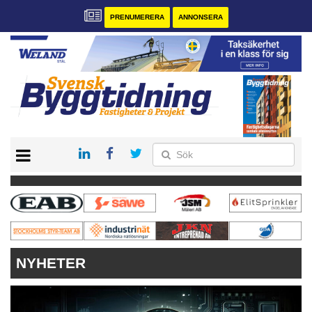
PRENUMERERA
ANNONSERA
START
PRENUMERERA
VÅRA ANDRA MAGASIN
ANNONSERA
KONTAKT
NYHETER