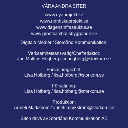
VÅRA ANDRA SITER
www.nyaprojekt.se
www.nordiskaprojekt.se
www.dagensinfrastruktur.se
www.grontsamhallsbyggande.se
Digitala Medier / Stordåhd Kommunikation:
Verksamhetsansvarig/Chefredaktör:
Jon Mattias Högberg /
jmhogberg@storkom.se
Försäljningschef:
Lisa Hofberg /
lisa.hofberg@storkom.se
Försäljning:
Lisa Hofberg /
lisa.hofberg@storkom.se
Produktion:
Anneli Markström /
anneli.markstrom@storkom.se
Siten drivs av Stordåhd Kommunikation AB