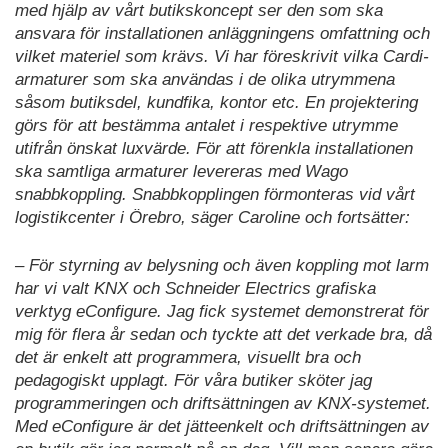
med hjälp av vårt butikskoncept ser den som ska
ansvara för installationen anläggningens omfattning och
vilket materiel som krävs. Vi har föreskrivit vilka Cardi-
armaturer som ska användas i de olika utrymmena
såsom butiksdel, kundfika, kontor etc. En projektering
görs för att bestämma antalet i respektive utrymme
utifrån önskat luxvärde. För att förenkla installationen
ska samtliga armaturer levereras med Wago
snabbkoppling. Snabbkopplingen förmonteras vid vårt
logistikcenter i Örebro, säger Caroline och fortsätter:
– För styrning av belysning och även koppling mot larm
har vi valt KNX och Schneider Electrics grafiska
verktyg eConfigure. Jag fick systemet demonstrerat för
mig för flera år sedan och tyckte att det verkade bra, då
det är enkelt att programmera, visuellt bra och
pedagogiskt upplagt. För våra butiker sköter jag
programmeringen och driftsättningen av KNX-systemet.
Med eConfigure är det jätteenkelt och driftsättningen av