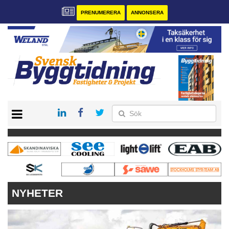
PRENUMERERA
ANNONSERA
START
PRENUMERERA
VÅRA ANDRA MAGASIN
ANNONSERA
KONTAKT
NYHETER