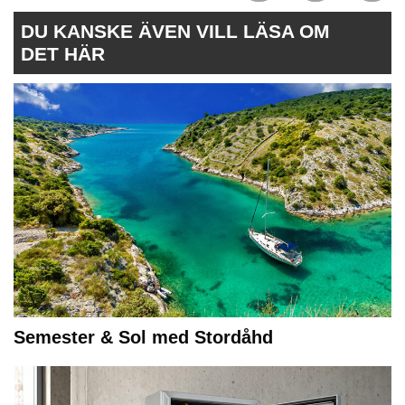
DU KANSKE ÄVEN VILL LÄSA OM
DET HÄR
Semester & Sol med Stordåhd