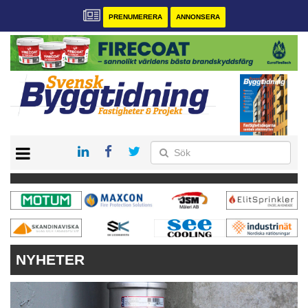
PRENUMERERA
ANNONSERA
START
PRENUMERERA
VÅRA ANDRA MAGASIN
ANNONSERA
KONTAKT
NYHETER