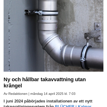
Ny och hållbar takavvattning utan
krångel
Av Redaktionen |
måndag 14 april 2025 kl. 7:03
Ladda
I juni 2024 påbörjades installationen av ett nytt
ned
takavvattningssystem från
BLÜCHER i Kalmar