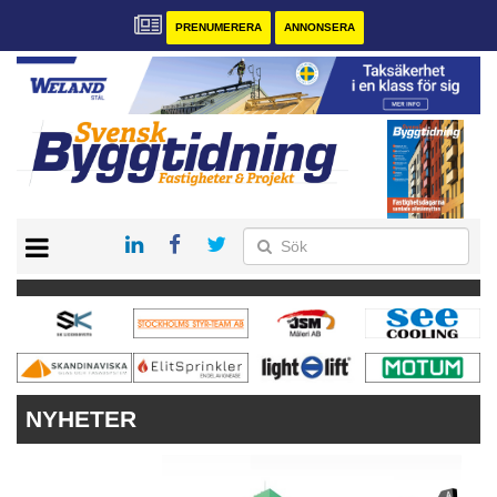
PRENUMERERA
ANNONSERA
START
PRENUMERERA
VÅRA ANDRA MAGASIN
ANNONSERA
KONTAKT
NYHETER