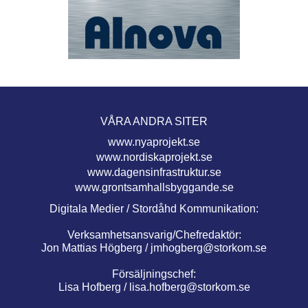
VÅRA ANDRA SITER
www.nyaprojekt.se
www.nordiskaprojekt.se
www.dagensinfrastruktur.se
www.grontsamhallsbyggande.se
Digitala Medier / Stordåhd Kommunikation:
Verksamhetsansvarig/Chefredaktör:
Jon Mattias Högberg /
jmhogberg@storkom.se
Försäljningschef:
Lisa Hofberg /
lisa.hofberg@storkom.se